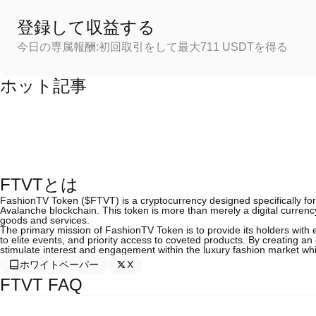
登録して収益する
今日の専属報酬:初回取引をして最大711 USDTを得る
ホット記事
FTVTとは
FashionTV Token ($FTVT) is a cryptocurrency designed specifically for
Avalanche blockchain. This token is more than merely a digital currency
goods and services.
The primary mission of FashionTV Token is to provide its holders with 
to elite events, and priority access to coveted products. By creating 
stimulate interest and engagement within the luxury fashion market wh
ホワイトペーパー
X
FTVT FAQ