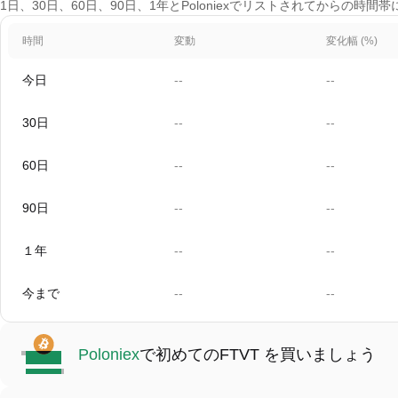
1日、30日、60日、90日、1年とPoloniexでリストされてからの時間帯
時間
変動
変化幅 (%)
今日
--
--
30日
--
--
60日
--
--
90日
--
--
１年
--
--
今まで
--
--
Poloniex
で初めてのFTVT を買いましょう