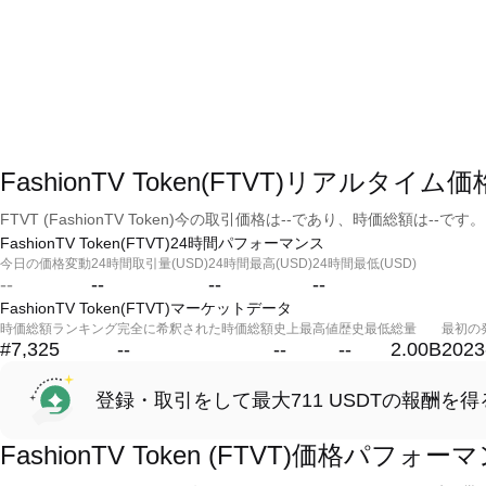
FashionTV Token(FTVT)リアルタイム価
FTVT (FashionTV Token)今の取引価格は--であり、時価総額は--です。
FashionTV Token(FTVT)24時間パフォーマンス
今日の価格変動
24時間取引量(USD)
24時間最高(USD)
24時間最低(USD)
--
--
--
--
FashionTV Token(FTVT)マーケットデータ
時価総額ランキング
完全に希釈された時価総額
史上最高値
歴史最低
総量
最初の
#7,325
--
--
--
2.00B
2023
登録・取引をして最大711 USDTの報酬を得
FashionTV Token (FTVT)価格パフォー