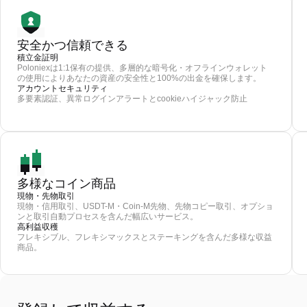
安全かつ信頼できる
積立金証明
Poloniexは1:1保有の提供、多層的な暗号化・オフラインウォレット
の使用によりあなたの資産の安全性と100%の出金を確保します。
アカウントセキュリティ
多要素認証、異常ログインアラートとcookieハイジャック防止
多様なコイン商品
現物・先物取引
現物・信用取引、USDT-M・Coin-M先物、先物コピー取引、オプショ
ンと取引自動プロセスを含んだ幅広いサービス。
高利益収穫
フレキシブル、フレキシマックスとステーキングを含んだ多様な収益
商品。