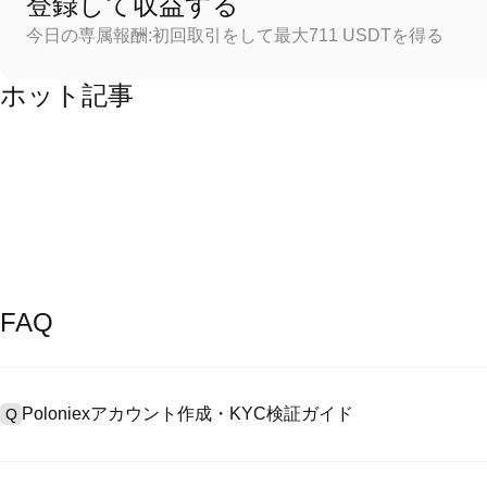
登録して収益する
今日の専属報酬:初回取引をして最大711 USDTを得る
ホット記事
FAQ
Poloniexアカウント作成・KYC検証ガイド
Q
アカウント作成のために、公式サイトで
登録ページ
を訪問し、またはP
A