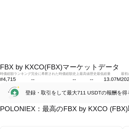
FBX by KXCO(FBX)マーケットデータ
時価総額ランキング
完全に希釈された時価総額
史上最高値
歴史最低
総量
最初
#4,715
--
--
--
13.07M
202
登録・取引をして最大711 USDTの報酬を得
POLONIEX：最高のFBX by KXCO (