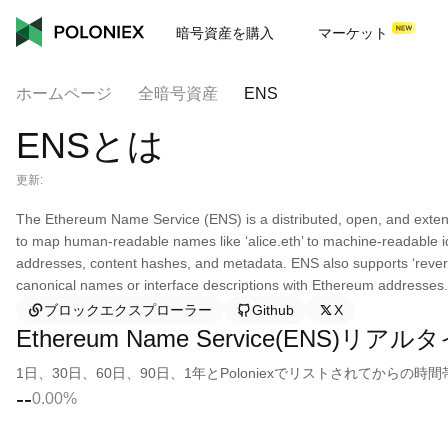
暗号資産を購入
マーケット
ホームページ
全暗号資産
ENS
ENSとは
更新:
The Ethereum Name Service (ENS) is a distributed, open, and exten
to map human-readable names like ‘alice.eth’ to machine-readable i
addresses, content hashes, and metadata. ENS also supports ‘revers
canonical names or interface descriptions with Ethereum addresses.
ブロックエクスプローラー
Github
X
Ethereum Name Service(ENS)リア
1日、30日、60日、90日、1年とPoloniexでリストされてから
--
0.00%