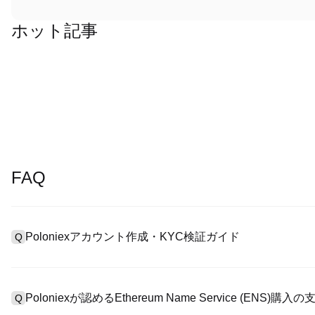
ホット記事
FAQ
Poloniexアカウント作成・KYC検証ガイド
Q
アカウント作成のために、公式サイトで
登録ページ
を訪問し、または
A
リックしてメールアドレスや電話番号を提供し、パスワードを設
Poloniexが認めるEthereum Name Service (ENS
Q
>「安全性」へ有効ID証明をアップし、自撮りしてKYC検証を完