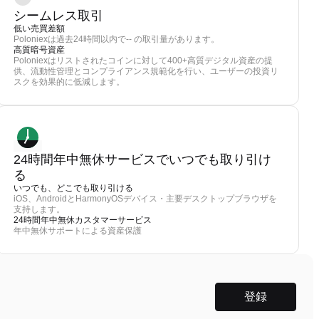
シームレス取引
低い売買差額
Poloniexは過去24時間以内で-- の取引量があります。
高質暗号資産
Poloniexはリストされたコインに対して400+高質デジタル資産の提
供、流動性管理とコンプライアンス規範化を行い、ユーザーの投資リ
スクを効果的に低減します。
24時間年中無休サービスでいつでも取り引け
る
いつでも、どこでも取り引ける
iOS、AndroidとHarmonyOSデバイス・主要デスクトップブラウザを
支持します。
24時間年中無休カスタマーサービス
年中無休サポートによる資産保護
登録