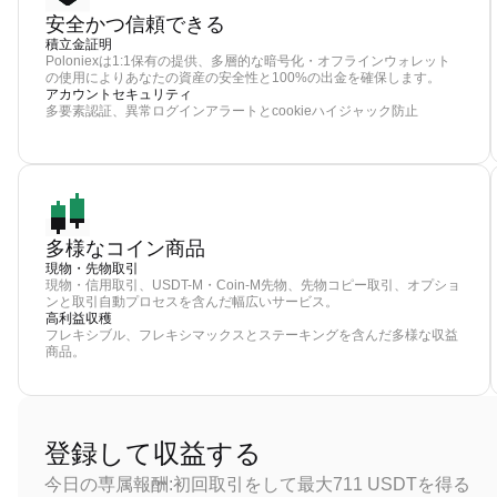
安全かつ信頼できる
積立金証明
Poloniexは1:1保有の提供、多層的な暗号化・オフラインウォレット
の使用によりあなたの資産の安全性と100%の出金を確保します。
アカウントセキュリティ
多要素認証、異常ログインアラートとcookieハイジャック防止
多様なコイン商品
現物・先物取引
現物・信用取引、USDT-M・Coin-M先物、先物コピー取引、オプショ
ンと取引自動プロセスを含んだ幅広いサービス。
高利益収穫
フレキシブル、フレキシマックスとステーキングを含んだ多様な収益
商品。
登録して収益する
今日の専属報酬:初回取引をして最大711 USDTを得る