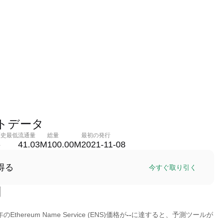
ケットデータ
歴史最低
流通量
総量
最初の発行
-
41.03M
100.00M
2021-11-08
得る
今すぐ取り引く
測
hereum Name Service (ENS)価格が
--
に達すると、予測ツールが