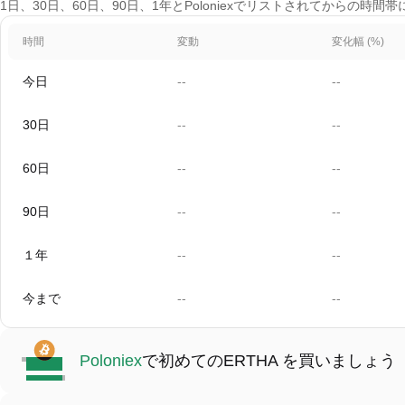
1日、30日、60日、90日、1年とPoloniexでリストされてからの時
時間
変動
変化幅 (%)
今日
--
--
30日
--
--
60日
--
--
90日
--
--
１年
--
--
今まで
--
--
Poloniex
で初めてのERTHA を買いましょう