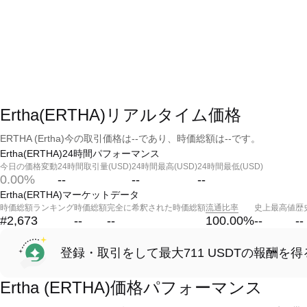
Ertha(ERTHA)リアルタイム価格
ERTHA (Ertha)今の取引価格は--であり、時価総額は--です。
Ertha(ERTHA)24時間パフォーマンス
今日の価格変動
24時間取引量(USD)
24時間最高(USD)
24時間最低(USD)
0.00%
--
--
--
Ertha(ERTHA)マーケットデータ
時価総額ランキング
時価総額
完全に希釈された時価総額
流通比率
史上最高値
歴
#2,673
--
--
100.00
%
--
--
登録・取引をして最大711 USDTの報酬を得
Ertha (ERTHA)価格パフォーマンス