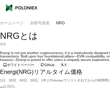
ホームページ
全暗号資産
NRG
NRGとは
更新:
Energi is not just another cryptocurrency; it is a meticulously designed 
transactions. Built upon four foundational pillars—EVM-compatibility, o
treasury—Energi is poised to offer users a uniquely secure experience
ホワイトペーパー
Github
X
Energi(NRG)リアルタイム価格
1日、30日、60日、90日、1年とPoloniexでリストされてからの
--
0.00%