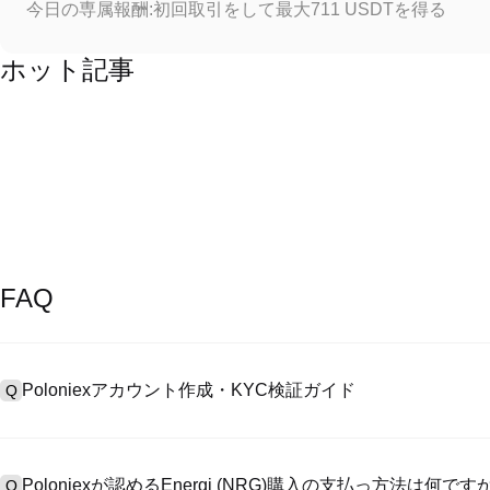
今日の専属報酬:初回取引をして最大711 USDTを得る
ホット記事
FAQ
Poloniexアカウント作成・KYC検証ガイド
Q
アカウント作成のために、公式サイトで
登録ページ
を訪問し、またはP
A
リックしてメールアドレスや電話番号を提供し、パスワードを設置し
Poloniexが認めるEnergi (NRG)購入の支払っ方法は何です
Q
>「安全性」へ有効ID証明をアップし、自撮りしてKYC検証を完成