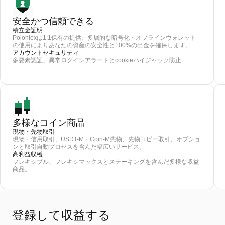
安全かつ信頼できる
積立金証明
Poloniexは1:1保有の提供、多層的な暗号化・オフラインウォレット
の使用によりあなたの資産の安全性と100%の出金を確保します。
アカウントセキュリティ
多要素認証、異常ログインアラートとcookieハイジャック防止
多様なコイン商品
現物・先物取引
現物・信用取引、USDT-M・Coin-M先物、先物コピー取引、オプショ
ンと取引自動プロセスを含んだ幅広いサービス。
高利益収穫
フレキシブル、フレキシマックスとステーキングを含んだ多様な収益
商品。
登録して収益する