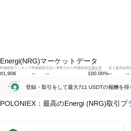
Energi(NRG)マーケットデータ
時価総額ランキング
時価総額
完全に希釈された時価総額
流通比率
史上最高値
歴
#1,906
--
--
100.00
%
--
--
登録・取引をして最大711 USDTの報酬を得
POLONIEX：最高のEnergi (NRG)