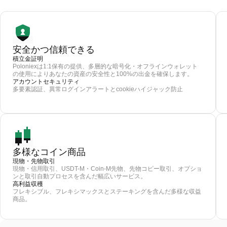
安全かつ信頼できる
積立金証明
Poloniexは1:1保有の提供、多層的な暗号化・オフラインウォレット
の使用によりあなたの資産の安全性と100%の出金を確保します。
アカウントセキュリティ
多要素認証、異常ログインアラートとcookieハイジャック防止
多様なコイン商品
現物・先物取引
現物・信用取引、USDT-M・Coin-M先物、先物コピー取引、オプショ
ンと取引自動プロセスを含んだ幅広いサービス。
高利益収穫
フレキシブル、フレキシマックスとステーキングを含んだ多様な収益
商品。