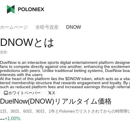
ホームページ
全暗号資産
DNOW
DNOWとは
更新:
DuelNow is an interactive sports digital entertainment platform designe
fans to compete directly against one another, enhancing the excitement o
predictions with peers. Unlike traditional betting systems, DuelNow bo
interests with the users.
At the heart of this platform lies the $DNOW token, which acts as a vi
tiered membership structure that rewards engagement and loyalty. By u
such as reduced platform fees and increased earnings through referrals
ホワイトペーパー
X
DuelNow(DNOW)リアルタイム価格
1日、30日、60日、90日、1年とPoloniexでリストされてからの
--
+1.00%