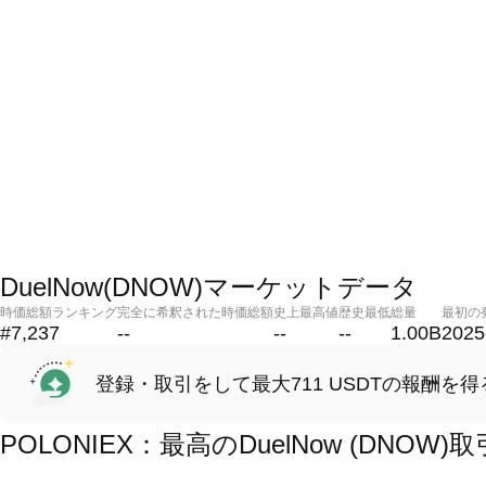
DuelNow(DNOW)マーケットデータ
時価総額ランキング
完全に希釈された時価総額
史上最高値
歴史最低
総量
最初の
#7,237
--
--
--
1.00B
2025
登録・取引をして最大711 USDTの報酬を得
POLONIEX：最高のDuelNow (DNO