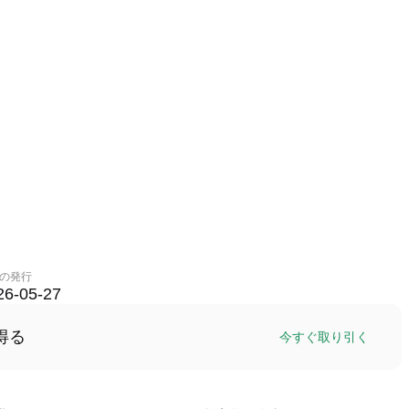
の発行
26-05-27
得る
今すぐ取り引く
ス