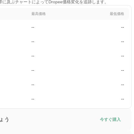
時間帯に及ぶチャートによってDropee価格変化を追跡します。
最高価格
最低価格
--
--
--
--
--
--
--
--
--
--
--
--
しょう
今すぐ購入