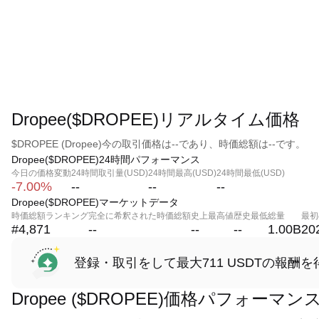
Dropee($DROPEE)リアルタイム価格
$DROPEE (Dropee)今の取引価格は--であり、時価総額は--です。
Dropee($DROPEE)24時間パフォーマンス
今日の価格変動
24時間取引量(USD)
24時間最高(USD)
24時間最低(USD)
-7.00%
--
--
--
Dropee($DROPEE)マーケットデータ
時価総額ランキング
完全に希釈された時価総額
史上最高値
歴史最低
総量
最初
#4,871
--
--
--
1.00B
20
登録・取引をして最大711 USDTの報酬を
Dropee ($DROPEE)価格パフォーマン