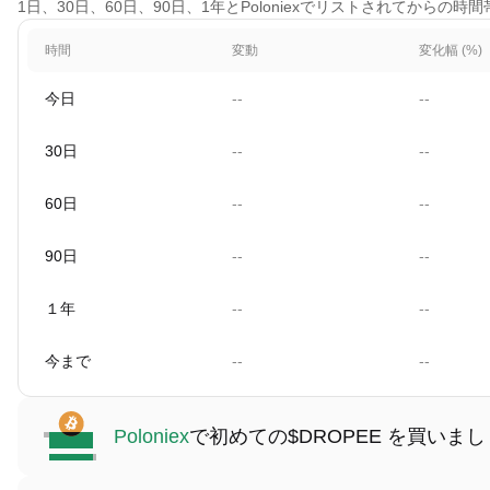
1日、30日、60日、90日、1年とPoloniexでリストされてからの
時間
変動
変化幅 (%)
今日
--
--
30日
--
--
60日
--
--
90日
--
--
１年
--
--
今まで
--
--
Poloniex
で初めての$DROPEE を買いま