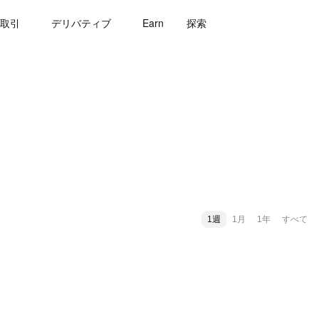
取引
デリバティブ
Earn
探索
1週
1月
1年
すべて