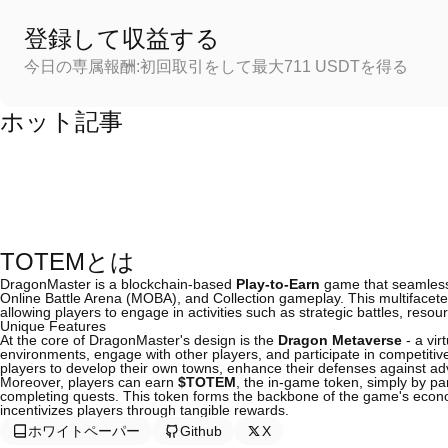
登録して収益する
今日の専属報酬:初回取引をして最大711 USDTを得る
ホット記事
TOTEMとは
DragonMaster is a blockchain-based
Play-to-Earn
game that seamlessl
Online Battle Arena (MOBA), and Collection gameplay. This multifacet
allowing players to engage in activities such as strategic battles, re
Unique Features
At the core of DragonMaster's design is the
Dragon Metaverse
- a vir
environments, engage with other players, and participate in competit
players to develop their own towns, enhance their defenses against adv
Moreover, players can earn
$TOTEM
, the in-game token, simply by par
completing quests. This token forms the backbone of the game's econom
incentivizes players through tangible rewards.
ホワイトペーパー
Github
X