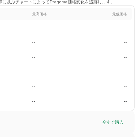
時間帯に及ぶチャートによってDragoma価格変化を追跡します。
最高価格
最低価格
--
--
--
--
--
--
--
--
--
--
--
--
今すぐ購入