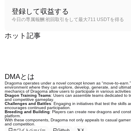
登録して収益する
今日の専属報酬:初回取引をして最大711 USDTを得る
ホット記事
DMAとは
Dragoma operates under a novel concept known as “move-to-earn.” 
environment where they can explore, develop, generate, and ultima
mechanics of Dragoma allow users to participate in various activities 
Dragon Training Teams
: Users can assemble teams dedicated to tr
and competitive gameplay.
Challenges and Battles
: Engaging in initiatives that test the skill
encourages continued participation.
Breeding and Building
: Players can create new dragons and constr
platform.
With these components, Dragoma not only appeals to casual gamers
and competition.
ホワイトペーパー
Github
X