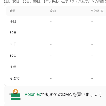
1日、30日、60日、90日、1年とPoloniexでリストされてからの
時間
変動
変化幅 (%)
今日
--
--
30日
--
--
60日
--
--
90日
--
--
１年
--
--
今まで
--
--
Poloniex
で初めてのDMA を買いましょう