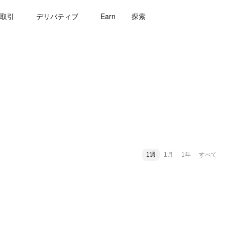
取引
デリバティブ
Earn
探索
1週
1月
1年
すべて