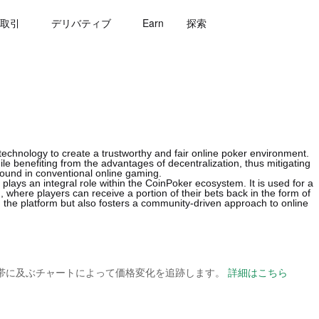
取引
デリバティブ
Earn
探索
echnology to create a trustworthy and fair online poker environment.
e benefiting from the advantages of decentralization, thus mitigating
found in conventional online gaming.
plays an integral role within the CoinPoker ecosystem. It is used for a
, where players can receive a portion of their bets back in the form of
 the platform but also fosters a community-driven approach to online
の時間帯に及ぶチャートによって価格変化を追跡します。
詳細はこちら