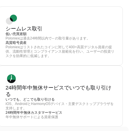
シームレス取引
低い売買差額
Poloniexは過去24時間以内で-- の取引量があります。
高質暗号資産
Poloniexはリストされたコインに対して400+高質デジタル資産の提
供、流動性管理とコンプライアンス規範化を行い、ユーザーの投資リ
スクを効果的に低減します。
24時間年中無休サービスでいつでも取り引け
る
いつでも、どこでも取り引ける
iOS、AndroidとHarmonyOSデバイス・主要デスクトップブラウザを
支持します。
24時間年中無休カスタマーサービス
年中無休サポートによる資産保護