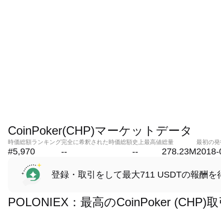
CoinPoker(CHP)マーケットデータ
時価総額ランキング
完全に希釈された時価総額
史上最高値
総量
最初の発
#5,970
--
--
278.23M
2018-
登録・取引をして最大711 USDTの報酬を
POLONIEX：最高のCoinPoker (C