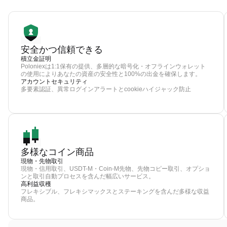
安全かつ信頼できる
積立金証明
Poloniexは1:1保有の提供、多層的な暗号化・オフラインウォレット
の使用によりあなたの資産の安全性と100%の出金を確保します。
アカウントセキュリティ
多要素認証、異常ログインアラートとcookieハイジャック防止
多様なコイン商品
現物・先物取引
現物・信用取引、USDT-M・Coin-M先物、先物コピー取引、オプショ
ンと取引自動プロセスを含んだ幅広いサービス。
高利益収穫
フレキシブル、フレキシマックスとステーキングを含んだ多様な収益
商品。