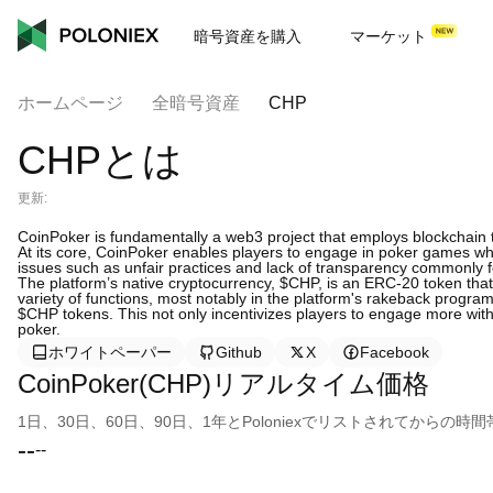
暗号資産を購入
マーケット
ホームページ
全暗号資産
CHP
CHPとは
更新:
CoinPoker is fundamentally a web3 project that employs blockchain t
At its core, CoinPoker enables players to engage in poker games whil
issues such as unfair practices and lack of transparency commonly 
The platform’s native cryptocurrency, $CHP, is an ERC-20 token that 
variety of functions, most notably in the platform's rakeback program
$CHP tokens. This not only incentivizes players to engage more with
poker.
ホワイトペーパー
Github
X
Facebook
CoinPoker(CHP)リアルタイム価格
1日、30日、60日、90日、1年とPoloniexでリストされてから
--
--