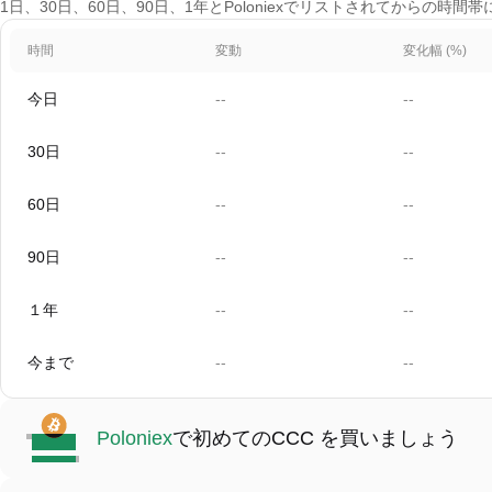
1日、30日、60日、90日、1年とPoloniexでリストされてからの時間帯
時間
変動
変化幅 (%)
今日
--
--
30日
--
--
60日
--
--
90日
--
--
１年
--
--
今まで
--
--
Poloniex
で初めてのCCC を買いましょう