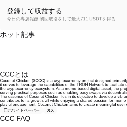
登録して収益する
今日の専属報酬:初回取引をして最大711 USDTを得る
ホット記事
CCCとは
Coconut Chicken ($CCC) is a cryptocurrency project designed primari
it serves to leverage the capabilities of the TRON Network to facilitate u
the cryptocurrency ecosystem. As a meme-based digital asset, the proje
serving practical purposes such as enabling easy swaps via decentrali
The essence of Coconut Chicken lies in its objective to develop a vibra
contributes to its growth, all while enjoying a shared passion for mem
playful engagement, Coconut Chicken aims to create meaningful user e
ホワイトペーパー
X
CCC FAQ