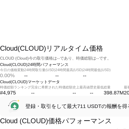
Cloud(CLOUD)リアルタイム価格
CLOUD (Cloud)今の取引価格は--であり、時価総額は--です。
Cloud(CLOUD)24時間パフォーマンス
今日の価格変動
24時間取引量(USD)
24時間最高(USD)
24時間最低(USD)
0.00%
--
--
--
Cloud(CLOUD)マーケットデータ
時価総額ランキング
完全に希釈された時価総額
史上最高値
歴史最低
総量
最
#4,975
--
--
--
398.87M
2
登録・取引をして最大711 USDTの報酬を得
Cloud (CLOUD)価格パフォーマンス