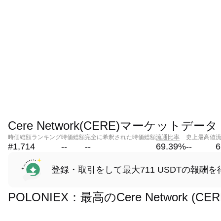
Cere Network(CERE)マーケットデータ
時価総額ランキング
時価総額
完全に希釈された時価総額
流通比率
史上最高値
#1,714
--
--
69.39
%
--
6
登録・取引をして最大711 USDTの報酬を
POLONIEX：最高のCere Network 