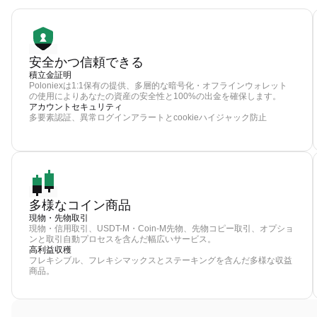
安全かつ信頼できる
積立金証明
Poloniexは1:1保有の提供、多層的な暗号化・オフラインウォレット
の使用によりあなたの資産の安全性と100%の出金を確保します。
アカウントセキュリティ
多要素認証、異常ログインアラートとcookieハイジャック防止
多様なコイン商品
現物・先物取引
現物・信用取引、USDT-M・Coin-M先物、先物コピー取引、オプショ
ンと取引自動プロセスを含んだ幅広いサービス。
高利益収穫
フレキシブル、フレキシマックスとステーキングを含んだ多様な収益
商品。