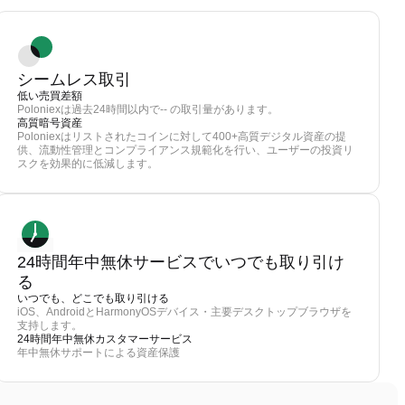
シームレス取引
低い売買差額
Poloniexは過去24時間以内で-- の取引量があります。
高質暗号資産
Poloniexはリストされたコインに対して400+高質デジタル資産の提
供、流動性管理とコンプライアンス規範化を行い、ユーザーの投資リ
スクを効果的に低減します。
24時間年中無休サービスでいつでも取り引け
る
いつでも、どこでも取り引ける
iOS、AndroidとHarmonyOSデバイス・主要デスクトップブラウザを
支持します。
24時間年中無休カスタマーサービス
年中無休サポートによる資産保護