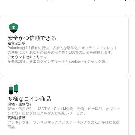
安全かつ信頼できる
積立金証明
Poloniexは1:1保有の提供、多層的な暗号化・オフラインウォレット
の使用によりあなたの資産の安全性と100%の出金を確保します。
アカウントセキュリティ
多要素認証、異常ログインアラートとcookieハイジャック防止
多様なコイン商品
現物・先物取引
現物・信用取引、USDT-M・Coin-M先物、先物コピー取引、オプショ
ンと取引自動プロセスを含んだ幅広いサービス。
高利益収穫
フレキシブル、フレキシマックスとステーキングを含んだ多様な収益
商品。