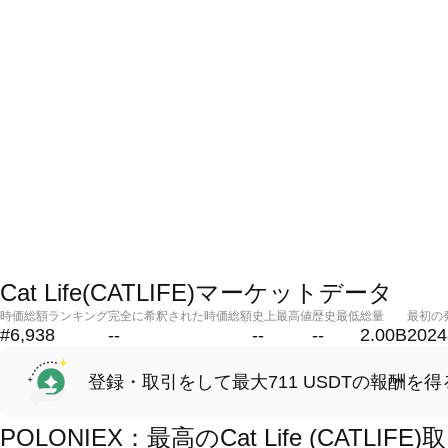
Cat Life(CATLIFE)マーケットデータ
時価総額ランキング
完全に希釈された時価総額
史上最高値
歴史最低
総量
最初の
#6,938
--
--
--
2.00B
2024
登録・取引をして最大711 USDTの報酬を得
POLONIEX：最高のCat Life (CATL