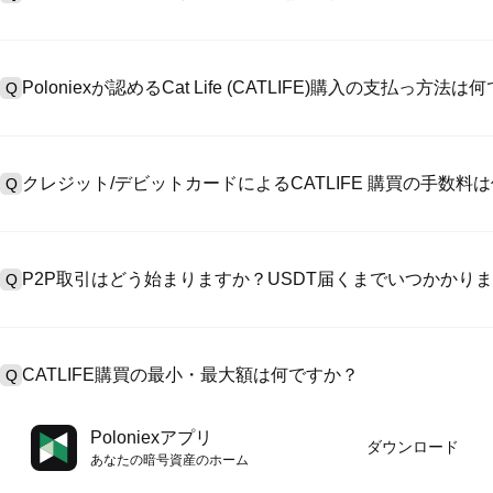
アカウント作成のために、公式サイトで
登録ページ
を訪問し、またはP
A
リックしてメールアドレスや電話番号を提供し、パスワードを設置し
Poloniexが認めるCat Life (CATLIFE)購入の支払っ方法
Q
>「安全性」へ有効ID証明をアップし、自撮りしてKYC検証を完成
Poloniexが認める:1)ステーブルコイン（例えば、USDT）の即購買の
A
のユーザーからステーブルコイン（例えば、USDT）をエスクローで
クレジット/デビットカードによるCATLIFE 購買の手数料
Q
入金）（プロセス1～3営業日かかる）;4）$100,000超えた大額
クレジットカード支払手数料は第三者の提供側次第で、一般的には0.5%
A
有しません。カードでUSDTを購入した後、即に現物マーケットにおいてUS
P2P取引はどう始まりますか？USDT届くまでいつかかり
Q
準現物取引手数料（0.05%まで低く）が必要です。
P2P取引ページを訪問し、売手広告（例えば、USDT）を一つ選んで
A
います。売手がレシートを確認してから、そのUSDTがエスクロー
CATLIFE購買の最小・最大額は何ですか？
Q
第に、決済は通常15分～2時間かかります。
最小・最大制限額は支払方法とあなたの検証レベル次第です。クレジ
A
Poloniexアプリ
ダウンロード
最大額は提供側次第です。大部のP2P売手はわずかの$10の最小支
あなたの暗号資産のホーム
す。操作の前に、各ページにおける制限額説明をチェックしてくだ