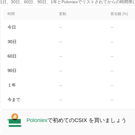
1日、30日、60日、90日、1年とPoloniexでリストされてからの時間帯
時間
変動
変化幅 (%)
今日
--
--
30日
--
--
60日
--
--
90日
--
--
１年
--
--
今まで
--
--
Poloniex
で初めてのCSIX を買いましょう