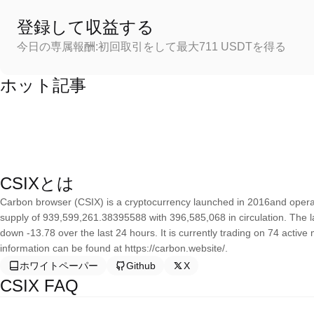
登録して収益する
今日の専属報酬:初回取引をして最大711 USDTを得る
ホット記事
CSIXとは
Carbon browser (CSIX) is a cryptocurrency launched in 2016and opera
supply of 939,599,261.38395588 with 396,585,068 in circulation. The 
down -13.78 over the last 24 hours. It is currently trading on 74 activ
information can be found at https://carbon.website/.
ホワイトペーパー
Github
X
CSIX FAQ