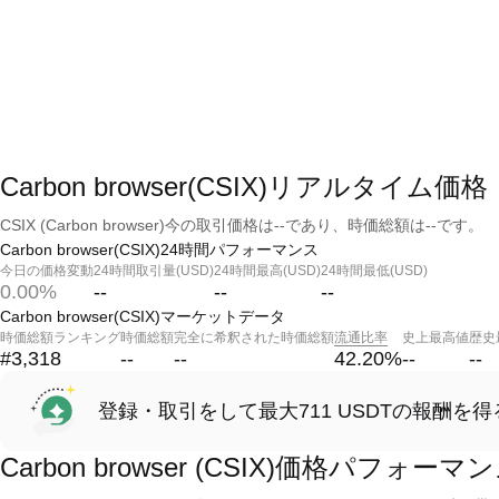
Carbon browser(CSIX)リアルタイム価格
CSIX (Carbon browser)今の取引価格は--であり、時価総額は--です。
Carbon browser(CSIX)24時間パフォーマンス
今日の価格変動
24時間取引量(USD)
24時間最高(USD)
24時間最低(USD)
0.00%
--
--
--
Carbon browser(CSIX)マーケットデータ
時価総額ランキング
時価総額
完全に希釈された時価総額
流通比率
史上最高値
歴史
#3,318
--
--
42.20
%
--
--
登録・取引をして最大711 USDTの報酬を得
Carbon browser (CSIX)価格パフォーマ