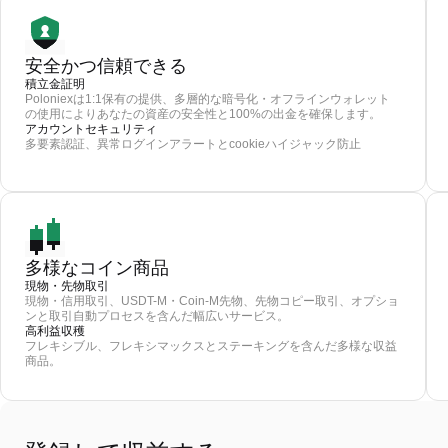
安全かつ信頼できる
積立金証明
Poloniexは1:1保有の提供、多層的な暗号化・オフラインウォレット
の使用によりあなたの資産の安全性と100%の出金を確保します。
アカウントセキュリティ
多要素認証、異常ログインアラートとcookieハイジャック防止
多様なコイン商品
現物・先物取引
現物・信用取引、USDT-M・Coin-M先物、先物コピー取引、オプショ
ンと取引自動プロセスを含んだ幅広いサービス。
高利益収穫
フレキシブル、フレキシマックスとステーキングを含んだ多様な収益
商品。