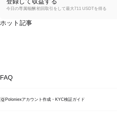
登録して収益する
今日の専属報酬:初回取引をして最大711 USDTを得る
ホット記事
FAQ
Poloniexアカウント作成・KYC検証ガイド
Q
アカウント作成のために、公式サイトで
登録ページ
を訪問し、またはP
A