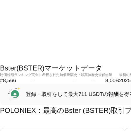
Bster(BSTER)マーケットデータ
時価総額ランキング
完全に希釈された時価総額
史上最高値
歴史最低
総量
最初の
#8,566
--
--
--
8.00B
2025
登録・取引をして最大711 USDTの報酬を得
POLONIEX：最高のBster (BSTER)