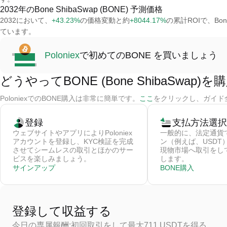
2032年のBone ShibaSwap (BONE) 予測価格
2032において、
+43.23%
の価格変動と約
+8044.17%
の累計ROIで、Bone
ています。
Poloniex
で初めてのBONE を買いましょう
どうやってBONE (Bone ShibaSwap)
PoloniexでのBONE購入は非常に簡単です。
ここ
をクリックし、ガイド全篇
登録
支払方法選択
ウェブサイトやアプリによりPoloniex
一般的に、法定通貨
アカウントを登録し、KYC検証を完成
ン（例えば、USDT
させてシームレスの取引とほかのサー
現物市場へ取引をして
ビスを楽しみましょう。
します。
サインアップ
BONE購入
登録して収益する
今日の専属報酬:初回取引をして最大711 USDTを得る