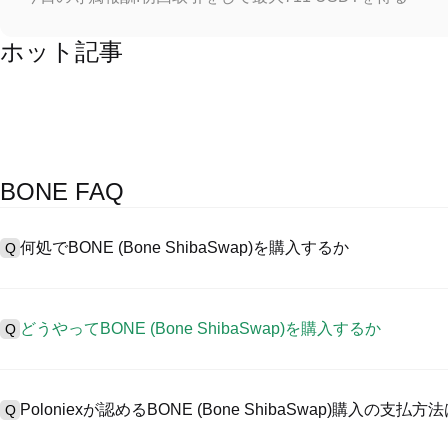
ホット記事
BONE FAQ
何処でBONE (Bone ShibaSwap)を購入するか
Q
A
中心化した取引所 (CEXs)はBone ShibaSwapを購入する
るように、ユーザーに向けるインターフェース、高質・多様な取引ツール
どうやってBONE (Bone ShibaSwap)を購入するか
Q
号資産の取引を認め、競争力のある取引手数料を用意しています。
CEXでBone ShibaSwap を購入するには以下の通りにします。
A
4ステップを通して安全・簡易なプラットフォームであるPoloniexととも
1、アカウント作成とKYC検証完了。
質デジタル資産の取引をスタートしましょう。
Poloniexが認めるBONE (Bone ShibaSwap)購入の支
Q
2、アカウントに法定通貨・暗号資産入金。
3、BONE検索。