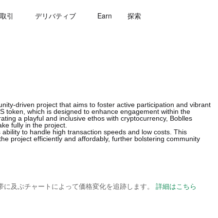
取引
デリバティブ
Earn
探索
ity-driven project that aims to foster active participation and vibrant
OBLS token, which is designed to enhance engagement within the
ating a playful and inclusive ethos with cryptocurrency, Boblles
e fully in the project.
 ability to handle high transaction speeds and low costs. This
he project efficiently and affordably, further bolstering community
の時間帯に及ぶチャートによって価格変化を追跡します。
詳細はこちら