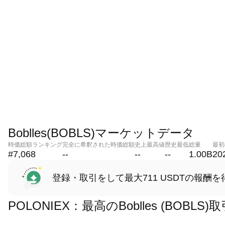
Boblles(BOBLS)マーケットデータ
時価総額ランキング
完全に希釈された時価総額
史上最高値
歴史最低
総量
最初
#7,068
--
--
--
1.00B
20
登録・取引をして最大711 USDTの報酬を
POLONIEX：最高のBoblles (BOB