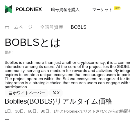
暗号資産を購入
マーケット
ホームページ
全暗号資産
BOBLS
BOBLSとは
更新:
Boblles is much more than just another cryptocurrency; it is a commun
interaction among its users. At the core of the project lies the $B
community, serving as a medium for rewards and activities. By integr
aspires to create a unique ecosystem that encourages users to partak
The project operates within the Solana ecosystem, recognized for its
integration is a strategic choice that ensures users can engage with t
participation.
ホワイトペーパー
X
Boblles(BOBLS)リアルタイム価格
1日、30日、60日、90日、1年とPoloniexでリストされてから
--
--