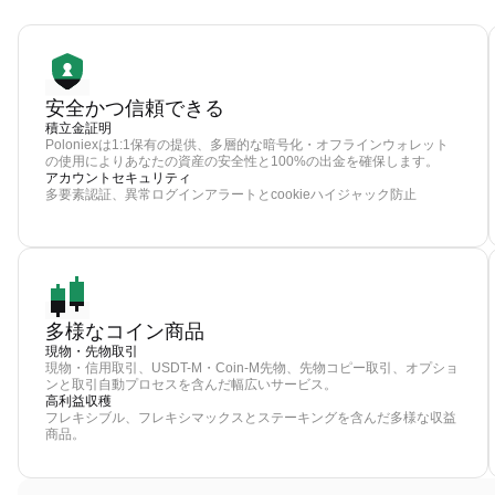
安全かつ信頼できる
積立金証明
Poloniexは1:1保有の提供、多層的な暗号化・オフラインウォレット
の使用によりあなたの資産の安全性と100%の出金を確保します。
アカウントセキュリティ
多要素認証、異常ログインアラートとcookieハイジャック防止
多様なコイン商品
現物・先物取引
現物・信用取引、USDT-M・Coin-M先物、先物コピー取引、オプショ
ンと取引自動プロセスを含んだ幅広いサービス。
高利益収穫
フレキシブル、フレキシマックスとステーキングを含んだ多様な収益
商品。