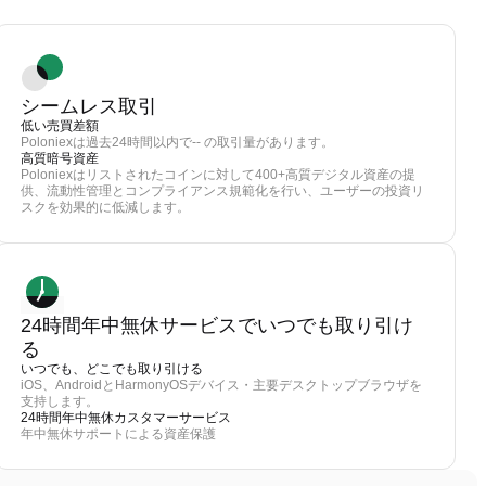
シームレス取引
低い売買差額
Poloniexは過去24時間以内で-- の取引量があります。
高質暗号資産
Poloniexはリストされたコインに対して400+高質デジタル資産の提
供、流動性管理とコンプライアンス規範化を行い、ユーザーの投資リ
スクを効果的に低減します。
24時間年中無休サービスでいつでも取り引け
る
いつでも、どこでも取り引ける
iOS、AndroidとHarmonyOSデバイス・主要デスクトップブラウザを
支持します。
24時間年中無休カスタマーサービス
年中無休サポートによる資産保護