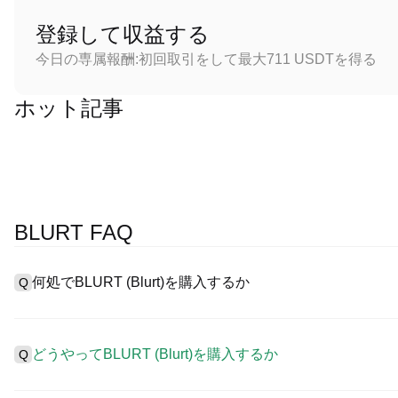
登録して収益する
今日の専属報酬:初回取引をして最大711 USDTを得る
ホット記事
BLURT FAQ
何処でBLURT (Blurt)を購入するか
Q
A
中心化した取引所 (CEXs)はBlurtを購入するもっとも容易
ーザーに向けるインターフェース、高質・多様な取引ツールを提供しま
どうやってBLURT (Blurt)を購入するか
Q
引を認め、競争力のある取引手数料を用意しています。