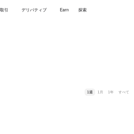
取引
デリバティブ
Earn
探索
1週
1月
1年
すべて