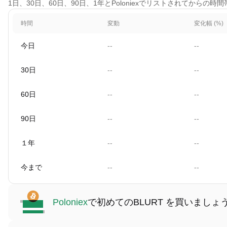
1日、30日、60日、90日、1年とPoloniexでリストされてからの
時間
変動
変化幅 (%)
今日
--
--
30日
--
--
60日
--
--
90日
--
--
１年
--
--
今まで
--
--
Poloniex
で初めてのBLURT を買いましょ