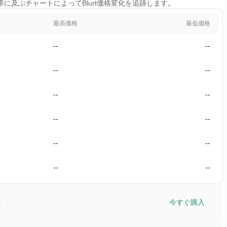
時間帯に及ぶチャートによってBlurt価格変化を追跡します。
最高価格
最低価格
--
--
--
--
--
--
--
--
--
--
--
--
う
今すぐ購入