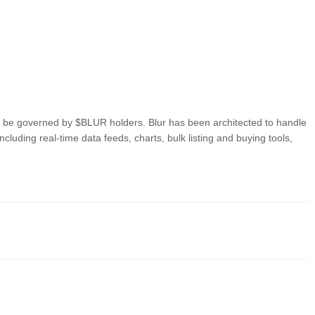
ll be governed by $BLUR holders. Blur has been architected to handle
uding real-time data feeds, charts, bulk listing and buying tools,
信頼できる方途の一つです。これらの取引所は簡易に取引をするように、ユ
す。例えば、PoloniexはBLURを含む多様化した暗号資産の取引