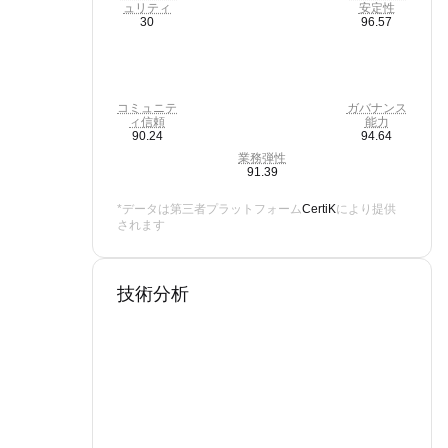
ュリティ
安定性
30
96.57
コミュニテ
ガバナンス
ィ信頼
能力
90.24
94.64
業務弾性
91.39
*データは第三者プラットフォーム
CertiK
により提供
されます
技術分析