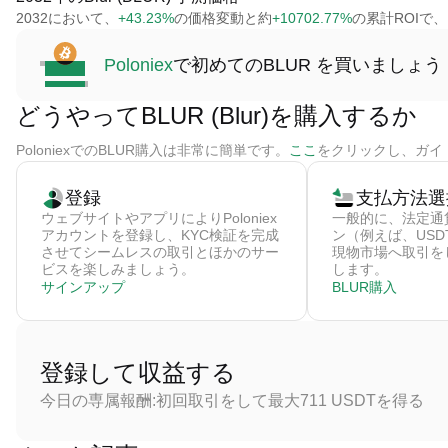
2032において、
+43.23%
の価格変動と約
+10702.77%
の累計ROIで、B
Poloniex
で初めてのBLUR を買いましょう
どうやってBLUR (Blur)を購入するか
PoloniexでのBLUR購入は非常に簡単です。
ここ
をクリックし、ガイ
登録
支払方法選
ウェブサイトやアプリによりPoloniex
一般的に、法定通
アカウントを登録し、KYC検証を完成
ン（例えば、US
させてシームレスの取引とほかのサー
現物市場へ取引をし
ビスを楽しみましょう。
します。
サインアップ
BLUR購入
登録して収益する
今日の専属報酬:初回取引をして最大711 USDTを得る