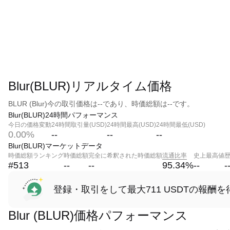
Blur(BLUR)リアルタイム価格
BLUR (Blur)今の取引価格は--であり、時価総額は--です。
Blur(BLUR)24時間パフォーマンス
今日の価格変動
24時間取引量(USD)
24時間最高(USD)
24時間最低(USD)
0.00%
--
--
--
Blur(BLUR)マーケットデータ
時価総額ランキング
時価総額
完全に希釈された時価総額
流通比率
史上最高値
#513
--
--
95.34
%
--
-
登録・取引をして最大711 USDTの報酬を
Blur (BLUR)価格パフォーマンス