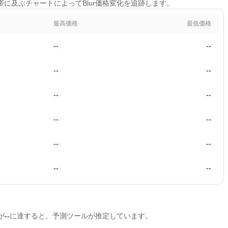
時間帯に及ぶチャートによってBlur価格変化を追跡します。
最高価格
最低価格
--
--
--
--
--
--
--
--
--
--
--
--
が
--
に達すると、予測ツールが推定しています。