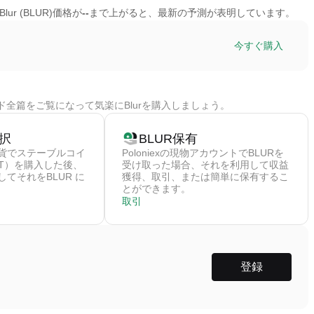
lur (BLUR)価格が
--
まで上がると、最新の予測が表明しています。
今すぐ購入
ド全篇をご覧になって気楽にBlurを購入しましょう。
択
BLUR保有
貨でステーブルコイ
Poloniexの現物アカウントでBLURを
DT）を購入した後、
受け取った場合、それを利用して収益
てそれをBLUR に
獲得、取引、または簡単に保有するこ
とができます。
取引
登録