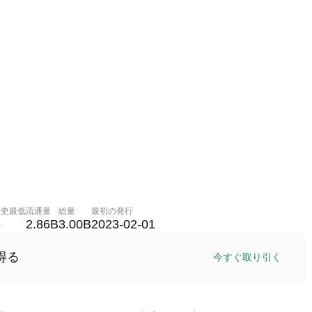
歴史最低
流通量
総量
最初の発行
-
2.86B
3.00B
2023-02-01
得る
今すぐ取り引く