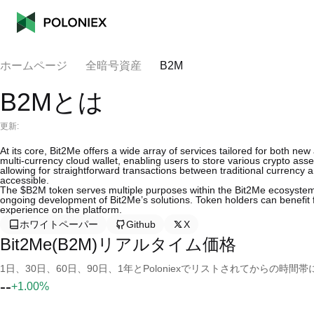
ホームページ
全暗号資産
B2M
B2Mとは
更新:
At its core, Bit2Me offers a wide array of services tailored for both n
multi-currency cloud wallet, enabling users to store various crypto asse
allowing for straightforward transactions between traditional currency
accessible.
The $B2M token serves multiple purposes within the Bit2Me ecosystem. It
ongoing development of Bit2Me’s solutions. Token holders can benefit fr
experience on the platform.
ホワイトペーパー
Github
X
Bit2Me(B2M)リアルタイム価格
1日、30日、60日、90日、1年とPoloniexでリストされてからの
--
+1.00%