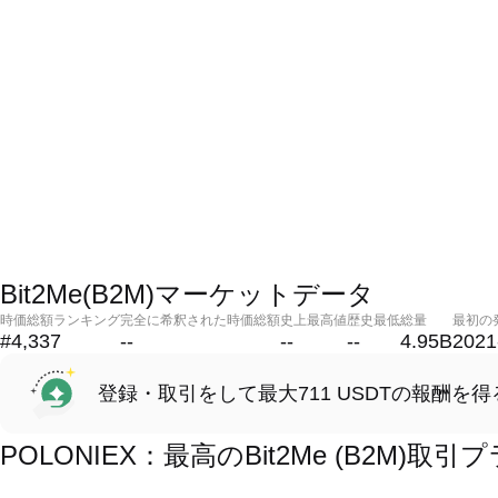
Bit2Me(B2M)マーケットデータ
時価総額ランキング
完全に希釈された時価総額
史上最高値
歴史最低
総量
最初の
#4,337
--
--
--
4.95B
2021
登録・取引をして最大711 USDTの報酬を得
POLONIEX：最高のBit2Me (B2M)