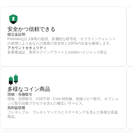
安全かつ信頼できる
積立金証明
Poloniexは1:1保有の提供、多層的な暗号化・オフラインウォレット
の使用によりあなたの資産の安全性と100%の出金を確保します。
アカウントセキュリティ
多要素認証、異常ログインアラートとcookieハイジャック防止
多様なコイン商品
現物・先物取引
現物・信用取引、USDT-M・Coin-M先物、先物コピー取引、オプショ
ンと取引自動プロセスを含んだ幅広いサービス。
高利益収穫
フレキシブル、フレキシマックスとステーキングを含んだ多様な収益
商品。