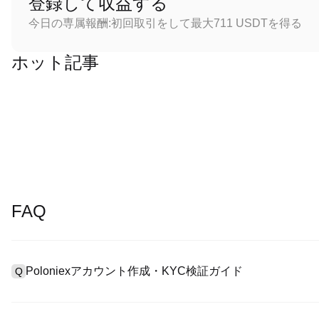
登録して収益する
今日の専属報酬:初回取引をして最大711 USDTを得る
ホット記事
FAQ
Poloniexアカウント作成・KYC検証ガイド
Q
アカウント作成のために、公式サイトで
登録ページ
を訪問し、または
A