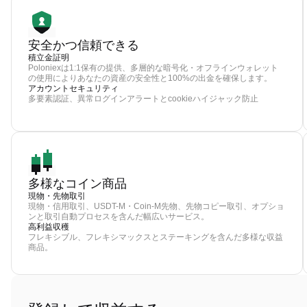
安全かつ信頼できる
積立金証明
Poloniexは1:1保有の提供、多層的な暗号化・オフラインウォレット
の使用によりあなたの資産の安全性と100%の出金を確保します。
アカウントセキュリティ
多要素認証、異常ログインアラートとcookieハイジャック防止
多様なコイン商品
現物・先物取引
現物・信用取引、USDT-M・Coin-M先物、先物コピー取引、オプショ
ンと取引自動プロセスを含んだ幅広いサービス。
高利益収穫
フレキシブル、フレキシマックスとステーキングを含んだ多様な収益
商品。