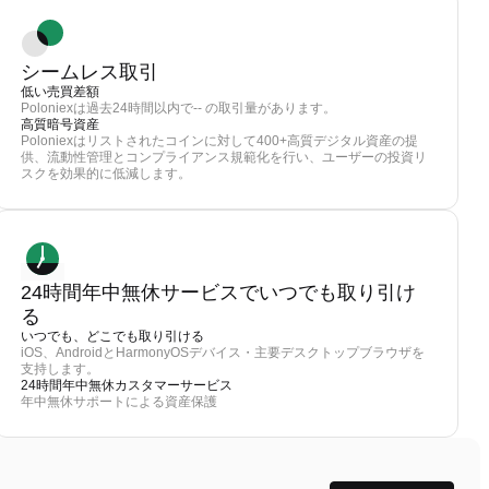
シームレス取引
低い売買差額
Poloniexは過去24時間以内で-- の取引量があります。
高質暗号資産
Poloniexはリストされたコインに対して400+高質デジタル資産の提
供、流動性管理とコンプライアンス規範化を行い、ユーザーの投資リ
スクを効果的に低減します。
24時間年中無休サービスでいつでも取り引け
る
いつでも、どこでも取り引ける
iOS、AndroidとHarmonyOSデバイス・主要デスクトップブラウザを
支持します。
24時間年中無休カスタマーサービス
年中無休サポートによる資産保護