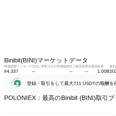
Binibit(BINI)マーケットデータ
時価総額ランキング
完全に希釈された時価総額
史上最高値
歴史最低
総量
最初
#4,337
--
--
--
1.00B
20
登録・取引をして最大711 USDTの報酬を
POLONIEX：最高のBinibit (BINI