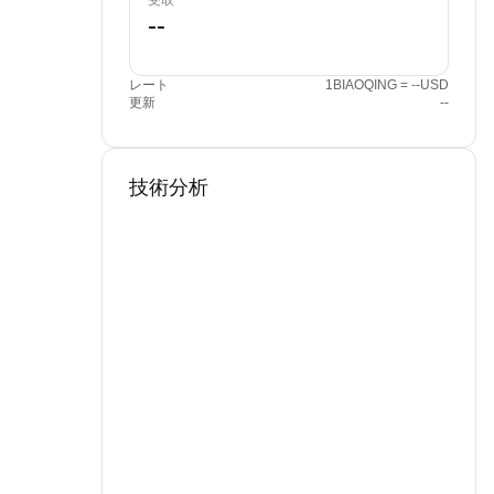
受取
レート
1BIAOQING = --USD
更新
--
技術分析