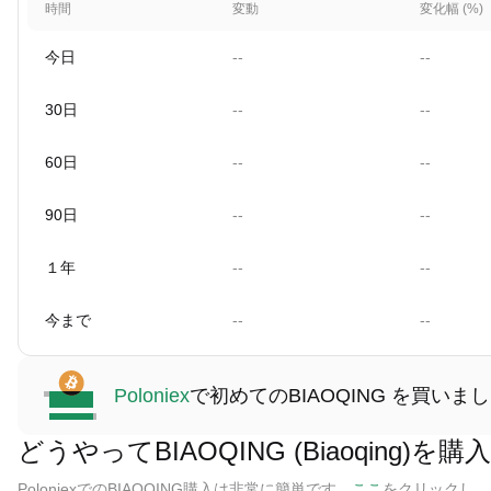
時間
変動
変化幅 (%)
今日
--
--
30日
--
--
60日
--
--
90日
--
--
１年
--
--
今まで
--
--
Poloniex
で初めてのBIAOQING を買いま
どうやってBIAOQING (Biaoqing)を
PoloniexでのBIAOQING購入は非常に簡単です。
ここ
をクリックし、