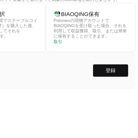
択
BIAOQING保有
貨でステーブルコイ
Poloniexの現物アカウントで
DT）を購入した後、
BIAOQINGを受け取った場合、それを
してそれを
利用して収益獲得、取引、または簡単
ます。
に保有することができます。
取引
登録