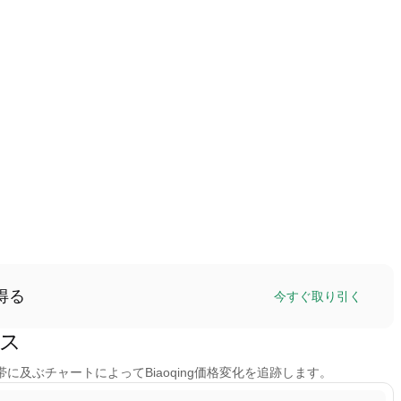
得る
今すぐ取り引く
ンス
間帯に及ぶチャートによってBiaoqing価格変化を追跡します。