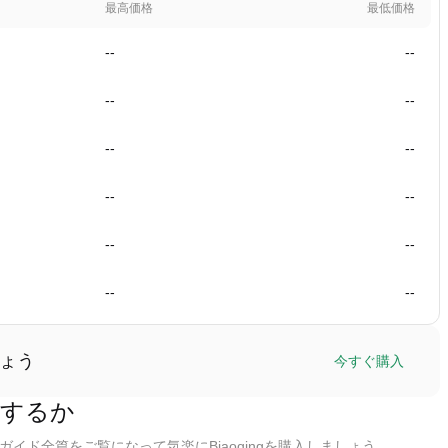
最高価格
最低価格
--
--
--
--
--
--
--
--
--
--
--
--
しょう
今すぐ購入
購入するか
ガイド全篇をご覧になって気楽にBiaoqingを購入しましょう。