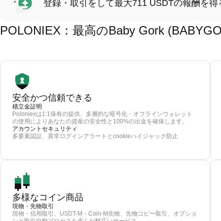
登録・取引をして最大711 USDTの報酬を得
POLONIEX：最高のBaby Gork (BA
安全かつ信頼できる
積立金証明
Poloniexは1:1保有の提供、多層的な暗号化・オフラインウォレット
の使用によりあなたの資産の安全性と100%の出金を確保します。
アカウントセキュリティ
多要素認証、異常ログインアラートとcookieハイジャック防止
多様なコイン商品
現物・先物取引
現物・信用取引、USDT-M・Coin-M先物、先物コピー取引、オプショ