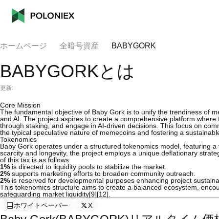
ホームページ
全暗号資産
BABYGORK
BABYGORKとは
更新:
Core Mission
The fundamental objective of Baby Gork is to unify the trendiness of m
and AI. The project aspires to create a comprehensive platform where 
through staking, and engage in AI-driven decisions. This focus on co
the typical speculative nature of memecoins and fostering a sustainab
Tokenomics
Baby Gork operates under a structured tokenomics model, featuring a 
scarcity and longevity, the project employs a unique deflationary strate
of this tax is as follows:
1%
is directed to liquidity pools to stabilize the market.
2%
supports marketing efforts to broaden community outreach.
2%
is reserved for developmental purposes enhancing project sustainabi
This tokenomics structure aims to create a balanced ecosystem, encour
safeguarding market liquidity[9][12].
ホワイトペーパー
X