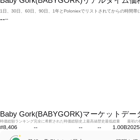
Baby Gork(BABYGORK)リアルタイム価
1日、30日、60日、90日、1年とPoloniexでリストされてからの
--
--
Baby Gork(BABYGORK)マーケットデー
時価総額ランキング
完全に希釈された時価総額
史上最高値
歴史最低
総量
最初の
#8,406
--
--
--
1.00B
2025