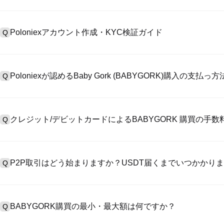
Poloniexアカウント作成・KYC検証ガイド
Q
アカウント作成のために、公式サイトで
登録ページ
を訪問し、またはP
A
リックしてメールアドレスや電話番号を提供し、パスワードを設置し
Poloniexが認めるBaby Gork (BABYGORK)購入の支払
Q
>「安全性」へ有効ID証明をアップし、自撮りしてKYC検証を完成
Poloniexが認める:1)ステーブルコイン（例えば、USDT）の即購買の
A
のユーザーからステーブルコイン（例えば、USDT）をエスクローで
クレジット/デビットカードによるBABYGORK 購買の手
Q
入金）（プロセス1～3営業日かかる）;4）$100,000超えた大額
クレジットカード支払手数料は第三者の提供側次第で、一般的には0.5%
A
有しません。カードでUSDTを購入した後、即に現物マーケットにおいてU
P2P取引はどう始まりますか？USDT届くまでいつかかり
Q
には基準現物取引手数料（0.05%まで低く）が必要です。
P2P取引ページを訪問し、売手広告（例えば、USDT）を一つ選んで
A
います。売手がレシートを確認してから、そのUSDTがエスクロー
BABYGORK購買の最小・最大額は何ですか？
Q
第に、決済は通常15分～2時間かかります。