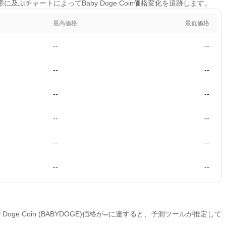
帯に及ぶチャートによってBaby Doge Coin価格変化を追跡します。
最高価格
最低価格
--
--
--
--
--
--
--
--
--
--
--
--
測
ge Coin (BABYDOGE)価格が
--
に達すると、予測ツールが推定して