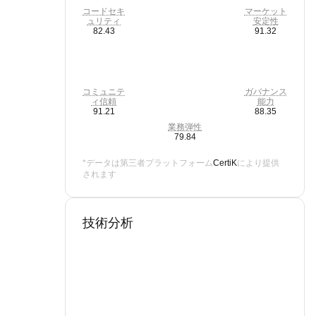
コードセキ
マーケット
ュリティ
安定性
82.43
91.32
コミュニテ
ガバナンス
ィ信頼
能力
91.21
88.35
業務弾性
79.84
*データは第三者プラットフォーム
CertiK
により提供
されます
技術分析