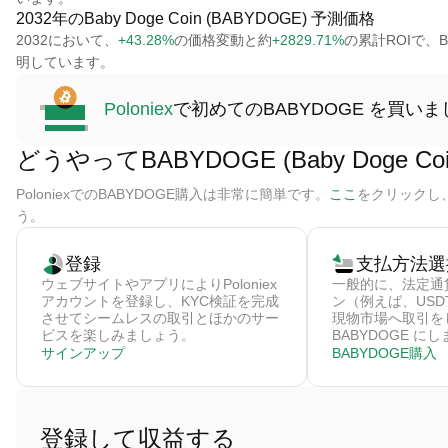
2032年のBaby Doge Coin (BABYDOGE) 予測価格
2032において、
+43.28%
の価格変動と約
+2829.71%
の累計ROIで、Bab
明しています。
Poloniex
で初めてのBABYDOGE を買い
どうやってBABYDOGE (Baby Doge 
PoloniexでのBABYDOGE購入は非常に簡単です。
ここ
をクリックし、
う。
登録
支払方法選
ウェブサイトやアプリによりPoloniex
一般的に、法定通
アカウントを登録し、KYC検証を完成
ン（例えば、US
させてシームレスの取引とほかのサー
現物市場へ取引を
ビスを楽しみましょう。
BABYDOGE に
サインアップ
BABYDOGE購入
登録して収益する