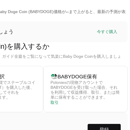
y Doge Coin (BABYDOGE)価格が
--
まで上がると、最新の予測が表
ましょう
今すぐ購入
Coin)を購入するか
ガイド全篇をご覧になって気楽にBaby Doge Coinを購入しましょ
択
BABYDOGE保有
貨でステーブルコイ
Poloniexの現物アカウントで
DT）を購入した後、
BABYDOGEを受け取った場合、それ
してそれを
を利用して収益獲得、取引、または簡
します。
単に保有することができます。
取引
登録