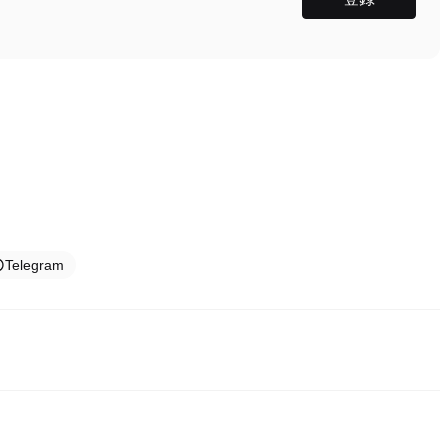
Telegram
るもっとも容易で信頼できる方途の一つです。これらの取引所は簡易に取引をする
を提供します。例えば、PoloniexはBABYDOGEを含む多様化し
ます。