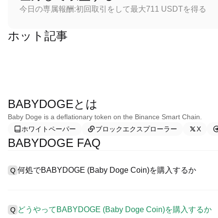
今日の専属報酬:初回取引をして最大711 USDTを得る
ホット記事
BABYDOGEとは
Baby Doge is a deflationary token on the Binance Smart Chain.
ホワイトペーパー
ブロックエクスプローラー
X
BABYDOGE FAQ
何処でBABYDOGE (Baby Doge Coin)を購入するか
Q
A
中心化した取引所 (CEXs)はBaby Doge Coinを購入す
ように、ユーザーに向けるインターフェース、高質・多様な取引ツール
どうやってBABYDOGE (Baby Doge Coin)を購入するか
Q
た暗号資産の取引を認め、競争力のある取引手数料を用意してい