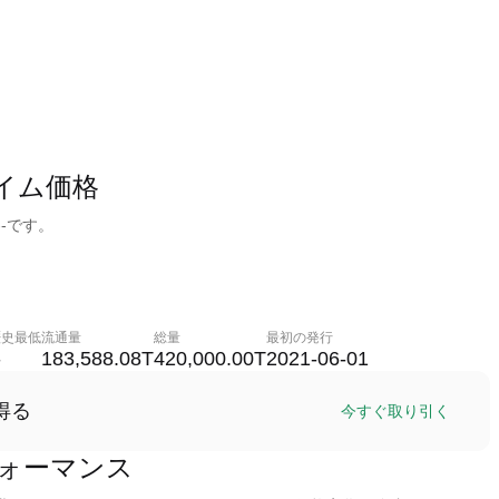
ルタイム価格
--です。
歴史最低
流通量
総量
最初の発行
-
183,588.08T
420,000.00T
2021-06-01
得る
今すぐ取り引く
格パフォーマンス