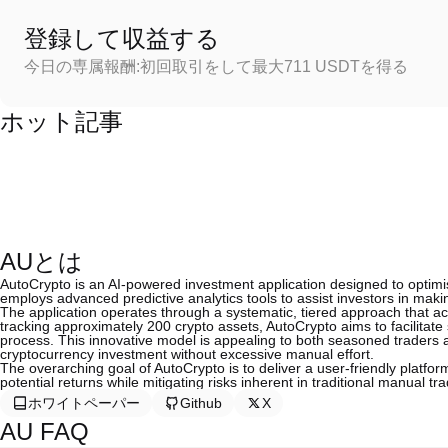
登録して収益する
今日の専属報酬:初回取引をして最大711 USDTを得る
ホット記事
AUとは
AutoCrypto is an AI-powered investment application designed to optimis
employs advanced predictive analytics tools to assist investors in makin
The application operates through a systematic, tiered approach that 
tracking approximately 200 crypto assets, AutoCrypto aims to facilitat
process. This innovative model is appealing to both seasoned traders 
cryptocurrency investment without excessive manual effort.
The overarching goal of AutoCrypto is to deliver a user-friendly platfo
potential returns while mitigating risks inherent in traditional manual tra
ホワイトペーパー
Github
X
AU FAQ