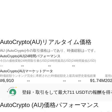
AutoCrypto(AU)リアルタイム価格
AU (AutoCrypto)今の取引価格は--であり、時価総額は--です。
AutoCrypto(AU)24時間パフォーマンス
今日の価格変動
24時間取引量(USD)
24時間最高(USD)
24時間最低(USD)
--
--
--
--
AutoCrypto(AU)マーケットデータ
時価総額ランキング
完全に希釈された時価総額
史上最高値
歴史最低
総量
最初
#6,910
--
--
--
91.74M
202
登録・取引をして最大711 USDTの報酬を得
AutoCrypto (AU)価格パフォーマンス