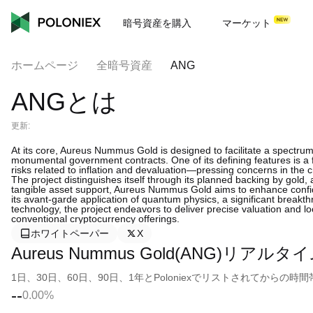
暗号資産を購入
マーケット
ホームページ
全暗号資産
ANG
ANGとは
更新:
At its core, Aureus Nummus Gold is designed to facilitate a spectru
monumental government contracts. One of its defining features is a fi
risks related to inflation and devaluation—pressing concerns in the 
The project distinguishes itself through its planned backing by gold, 
tangible asset support, Aureus Nummus Gold aims to enhance confiden
its avant-garde application of quantum physics, a significant breakt
technology, the project endeavors to deliver precise valuation and loca
conventional cryptocurrency offerings.
ホワイトペーパー
X
Aureus Nummus Gold(ANG)リアル
1日、30日、60日、90日、1年とPoloniexでリストされてから
--
0.00%