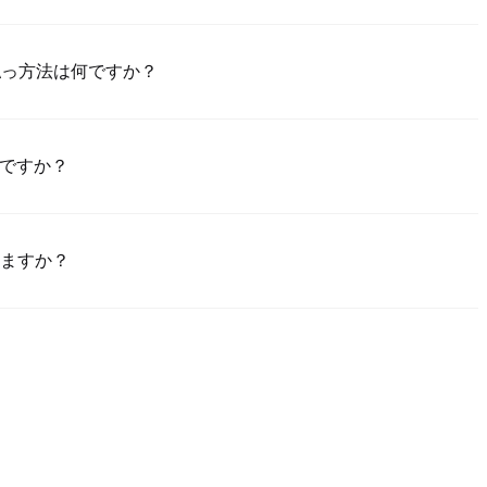
Poloniexアプリ（iOS/Android）をダウンロードし、「登録」をク
置して確認リンクやSMSコードにより検証し、登録した後、「設置」
購入の支払っ方法は何ですか？
成させてください。このプロセスは通常24～48時間かかります。
買のためのクレジット/デビットカード（Visa/Masterカード）;2）ほか
で買うためのP2P取引;3）USDとほかの法定通貨での銀行振替（法定
何ですか？
額売買のためのカスタム価格でのOTC取引。
%～1.5%の範囲にあります。Poloniexはカードのデータを一切保
いてUSDTをANG に取り引けます。ANG/USDT取引には基準現物
りますか？
んで、買う注文を作成し、直接に売手に支払（銀行振替、PayPalなど）
ーからあなたのウォレットに釈放します。支払方法と売手の返事時間次
ジット/デビットカード支払は一般的に、その最小制限額は$50で、
支払を要求します。銀行振替には通常$100の入金最小額が要求されま
ださい。