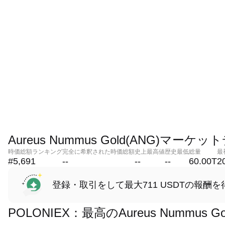
Aureus Nummus Gold(ANG)マーケ
時価総額ランキング
完全に希釈された時価総額
史上最高値
歴史最低
総量
最
#5,691
--
--
--
60.00T
2
登録・取引をして最大711 USDTの報酬を
POLONIEX：最高のAureus Nummus