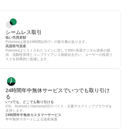
シームレス取引
低い売買差額
Poloniexは過去24時間以内で-- の取引量があります。
高質暗号資産
Poloniexはリストされたコインに対して400+高質デジタル資産の提
供、流動性管理とコンプライアンス規範化を行い、ユーザーの投資リ
スクを効果的に低減します。
24時間年中無休サービスでいつでも取り引け
る
いつでも、どこでも取り引ける
iOS、AndroidとHarmonyOSデバイス・主要デスクトップブラウザを
支持します。
24時間年中無休カスタマーサービス
年中無休サポートによる資産保護