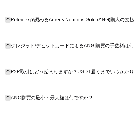
アカウント作成のために、公式サイトで
登録ページ
を訪問し、または
A
リックしてメールアドレスや電話番号を提供し、パスワードを設
Poloniexが認めるAureus Nummus Gold (ANG)
Q
>「安全性」へ有効ID証明をアップし、自撮りしてKYC検証を完
Poloniexが認める:1)ステーブルコイン（例えば、USDT）の即購
A
のユーザーからステーブルコイン（例えば、USDT）をエスクロー
クレジット/デビットカードによるANG 購買の手数料は
Q
入金）（プロセス1～3営業日かかる）;4）$100,000超えた大
クレジットカード支払手数料は第三者の提供側次第で、一般的には0.5
A
有しません。カードでUSDTを購入した後、即に現物マーケットにお
P2P取引はどう始まりますか？USDT届くまでいつかか
Q
取引手数料（0.05%まで低く）が必要です。
P2P取引ページを訪問し、売手広告（例えば、USDT）を一つ選
A
います。売手がレシートを確認してから、そのUSDTがエスクロ
ANG購買の最小・最大額は何ですか？
Q
第に、決済は通常15分～2時間かかります。
最小・最大制限額は支払方法とあなたの検証レベル次第です。クレ
A
最大額は提供側次第です。大部のP2P売手はわずかの$10の最小
す。操作の前に、各ページにおける制限額説明をチェックしてく