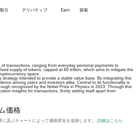
取引
デリバティブ
Earn
探索
m of transactions, ranging from everyday personal payments to
xed supply of tokens, capped at 60 trillion, which aims to mitigate the
cryptocurrency space.
a strategy intended to provide a stable value base. By integrating this
ce among users and investors alike. Central to its functionality is
hrough recognized by the Nobel Prize in Physics in 2023. Through this
tion insights for transactions, firmly setting itself apart from
タイム価格
の時間帯に及ぶチャートによって価格変化を追跡します。
詳細はこちら