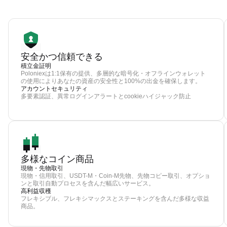
安全かつ信頼できる
積立金証明
Poloniexは1:1保有の提供、多層的な暗号化・オフラインウォレット
の使用によりあなたの資産の安全性と100%の出金を確保します。
アカウントセキュリティ
多要素認証、異常ログインアラートとcookieハイジャック防止
多様なコイン商品
現物・先物取引
現物・信用取引、USDT-M・Coin-M先物、先物コピー取引、オプショ
ンと取引自動プロセスを含んだ幅広いサービス。
高利益収穫
フレキシブル、フレキシマックスとステーキングを含んだ多様な収益
商品。