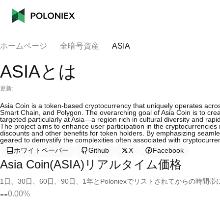
ホームページ
全暗号資産
ASIA
ASIAとは
更新:
Asia Coin is a token-based cryptocurrency that uniquely operates acro
Smart Chain, and Polygon. The overarching goal of Asia Coin is to cr
targeted particularly at Asia—a region rich in cultural diversity and ra
The project aims to enhance user participation in the cryptocurrencies 
discounts and other benefits for token holders. By emphasizing seamles
geared to demystify the complexities often associated with cryptocurr
ホワイトペーパー
Github
X
Facebook
Asia Coin(ASIA)リアルタイム価格
1日、30日、60日、90日、1年とPoloniexでリストされてからの
--
0.00%