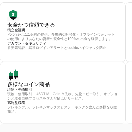
安全かつ信頼できる
積立金証明
Poloniexは1:1保有の提供、多層的な暗号化・オフラインウォレット
の使用によりあなたの資産の安全性と100%の出金を確保します。
アカウントセキュリティ
多要素認証、異常ログインアラートとcookieハイジャック防止
多様なコイン商品
現物・先物取引
現物・信用取引、USDT-M・Coin-M先物、先物コピー取引、オプショ
ンと取引自動プロセスを含んだ幅広いサービス。
高利益収穫
フレキシブル、フレキシマックスとステーキングを含んだ多様な収益
商品。