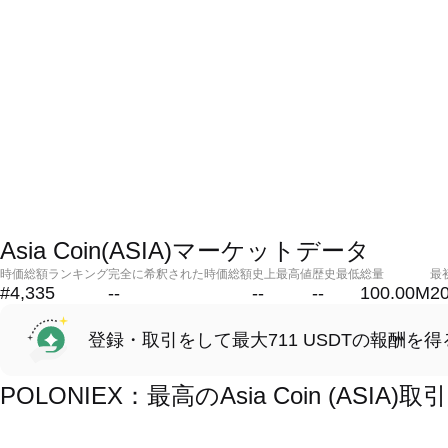
Asia Coin(ASIA)マーケットデータ
時価総額ランキング
完全に希釈された時価総額
史上最高値
歴史最低
総量
最
#4,335
--
--
--
100.00M
2
登録・取引をして最大711 USDTの報酬を得
POLONIEX：最高のAsia Coin (ASI