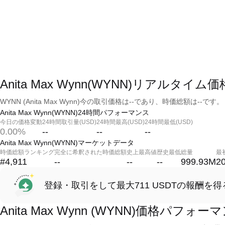
Anita Max Wynn(WYNN)リアルタイム価
WYNN (Anita Max Wynn)今の取引価格は--であり、時価総額は--です。
Anita Max Wynn(WYNN)24時間パフォーマンス
今日の価格変動
24時間取引量(USD)
24時間最高(USD)
24時間最低(USD)
0.00%
--
--
--
Anita Max Wynn(WYNN)マーケットデータ
時価総額ランキング
完全に希釈された時価総額
史上最高値
歴史最低
総量
最
#4,911
--
--
--
999.93M
2
登録・取引をして最大711 USDTの報酬を得
Anita Max Wynn (WYNN)価格パフォー