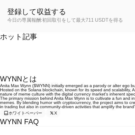
登録して収益する
今日の専属報酬:初回取引をして最大711 USDTを得る
ホット記事
WYNNとは
Anita Max Wynn ($WYNN) initially emerged as a parody or alter ego but
Hosted on the Solana blockchain, known for its speed and scalability,
nature of meme culture with the digital currency market's inherent spec
The primary mission behind Anita Max Wynn is to cultivate a fun and i
memes. By blending humor with cryptocurrency, the project aims to c
in trading but also in community-driven activities that amplify the bran
ホワイトペーパー
X
WYNN FAQ