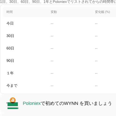
1日、30日、60日、90日、1年とPoloniexでリストされてからの時間帯
時間
変動
変化幅 (%)
今日
--
--
30日
--
--
60日
--
--
90日
--
--
１年
--
--
今まで
--
--
Poloniex
で初めてのWYNN を買いましょう