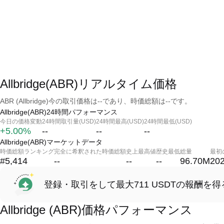
Allbridge(ABR)リアルタイム価格
ABR (Allbridge)今の取引価格は--であり、時価総額は--です。
Allbridge(ABR)24時間パフォーマンス
今日の価格変動
24時間取引量(USD)
24時間最高(USD)
24時間最低(USD)
+5.00%
--
--
--
Allbridge(ABR)マーケットデータ
時価総額ランキング
完全に希釈された時価総額
史上最高値
歴史最低
総量
最初
#5,414
--
--
--
96.70M
202
登録・取引をして最大711 USDTの報酬を得
Allbridge (ABR)価格パフォーマンス