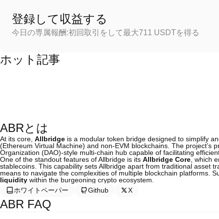
登録して収益する
今日の専属報酬:初回取引をして最大711 USDTを得る
ホット記事
ABRとは
At its core,
Allbridge
is a modular token bridge designed to simplify 
(Ethereum Virtual Machine) and non-EVM blockchains. The project’s pr
Organization (DAO)-style multi-chain hub capable of facilitating efficie
One of the standout features of Allbridge is its
Allbridge Core
, which e
stablecoins. This capability sets Allbridge apart from traditional asset 
means to navigate the complexities of multiple blockchain platforms. Su
liquidity
within the burgeoning crypto ecosystem.
ホワイトペーパー
Github
X
ABR FAQ