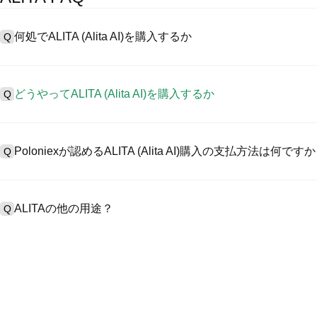
何処でALITA (Alita AI)を購入するか
Q
A
中心化した取引所 (CEXs)はAlita AIを購入するもっとも容
ユーザーに向けるインターフェース、高質・多様な取引ツールを提供しま
どうやってALITA (Alita AI)を購入するか
Q
引を認め、競争力のある取引手数料を用意しています。
CEXでAlita AI を購入するには以下の通りにします。
A
4ステップを通して安全・簡易なプラットフォームであるPoloniexととも
1、アカウント作成とKYC検証完了。
資産の取引をスタートしましょう。
Poloniexが認めるALITA (Alita AI)購入の支払方法は何です
Q
2、アカウントに法定通貨・暗号資産入金。
3、ALITA検索。
4、マーケット/指値注文で購入。
A
Poloniex認める:
1）クレジット/デビットカード（ビザやマスターカードなど）でステ
ALITAの他の用途？
Q
2）P2P取引でほかのユーザーからUSDT購入、カストーディアル
3）銀行振替でUSDなどの法定通貨入金（1～3営業日）。
4）$100,000超えたブロック取引に対するカスタム見積のOTC取引
A
USDTまたはUSDCで先物取引可能。
その同時、受取る報酬によりコインを増加しうる。