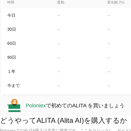
時間
変動
変化幅 (%)
今日
--
--
30日
--
--
60日
--
--
90日
--
--
１年
--
--
今まで
--
--
Poloniex
で初めてのALITA を買いましょう
どうやってALITA (Alita AI)を購入するか
PoloniexでのALITA購入は非常に簡単です。
ここ
をクリックし、ガイド全