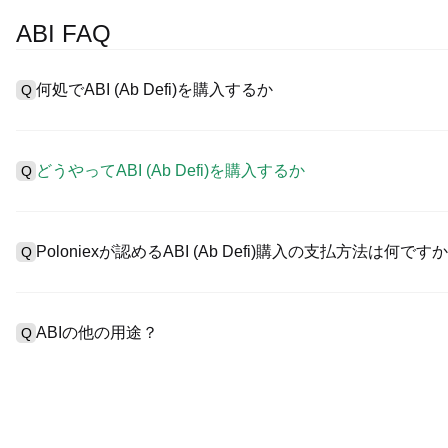
ABI FAQ
何処でABI (Ab Defi)を購入するか
Q
A
中心化した取引所 (CEXs)はAb Defiを購入するもっとも
ユーザーに向けるインターフェース、高質・多様な取引ツールを提供し
どうやってABI (Ab Defi)を購入するか
Q
を認め、競争力のある取引手数料を用意しています。
CEXでAb Defi を購入するには以下の通りにします。
A
4ステップを通して安全・簡易なプラットフォームであるPoloniexと
1、アカウント作成とKYC検証完了。
産の取引をスタートしましょう。
Poloniexが認めるABI (Ab Defi)購入の支払方法は何です
Q
2、アカウントに法定通貨・暗号資産入金。
3、ABI検索。
4、マーケット/指値注文で購入。
A
Poloniex認める:
1）クレジット/デビットカード（ビザやマスターカードなど）で
ABIの他の用途？
Q
2）P2P取引でほかのユーザーからUSDT購入、カストーディア
3）銀行振替でUSDなどの法定通貨入金（1～3営業日）。
4）$100,000超えたブロック取引に対するカスタム見積のOTC取
A
USDTまたはUSDCで先物取引可能。
その同時、受取る報酬によりコインを増加しうる。