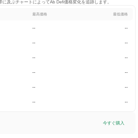
時間帯に及ぶチャートによってAb Defi価格変化を追跡します。
最高価格
最低価格
--
--
--
--
--
--
--
--
--
--
--
--
今すぐ購入