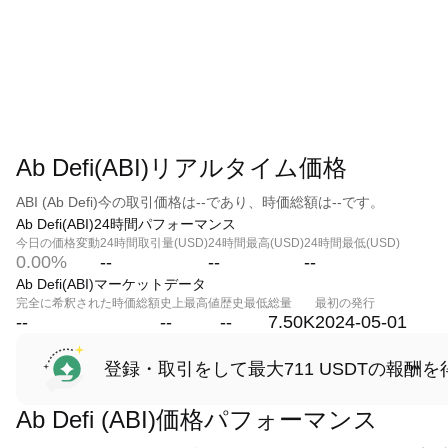
Ab Defi(ABI)リアルタイム価格
ABI (Ab Defi)今の取引価格は--であり、時価総額は--です。
Ab Defi(ABI)24時間パフォーマンス
今日の価格変動
24時間取引量(USD)
24時間最高(USD)
24時間最低(USD)
0.00%
--
--
--
Ab Defi(ABI)マーケットデータ
完全に希釈された時価総額
史上最高値
歴史最低
総量
最初の発行
--
--
--
7.50K
2024-05-01
登録・取引をして最大711 USDTの報酬を
Ab Defi (ABI)価格パフォーマンス