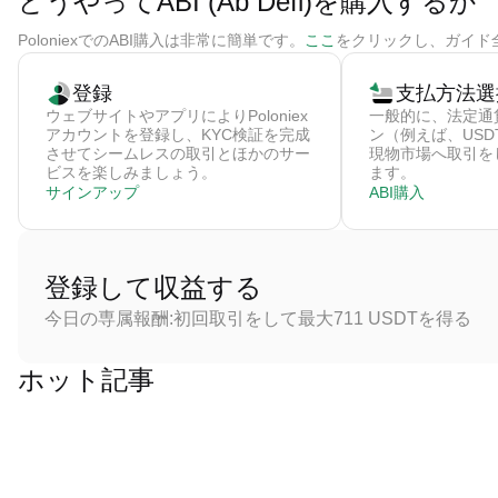
どうやってABI (Ab Defi)を購入するか
PoloniexでのABI購入は非常に簡単です。
ここ
をクリックし、ガイド全
登録
支払方法選
ウェブサイトやアプリによりPoloniex
一般的に、法定通
アカウントを登録し、KYC検証を完成
ン（例えば、US
させてシームレスの取引とほかのサー
現物市場へ取引をし
ビスを楽しみましょう。
ます。
サインアップ
ABI購入
登録して収益する
今日の専属報酬:初回取引をして最大711 USDTを得る
ホット記事