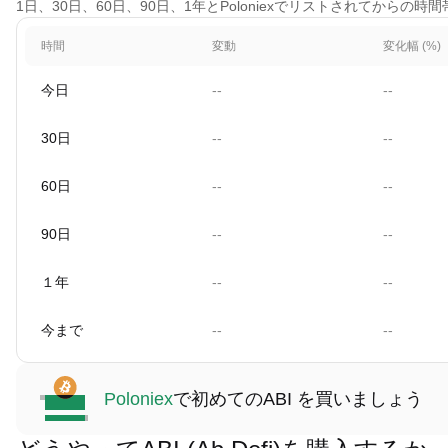
1日、30日、60日、90日、1年とPoloniexでリストされてからの
時間
変動
変化幅 (%)
今日
--
--
30日
--
--
60日
--
--
90日
--
--
１年
--
--
今まで
--
--
Poloniex
で初めてのABI を買いましょう