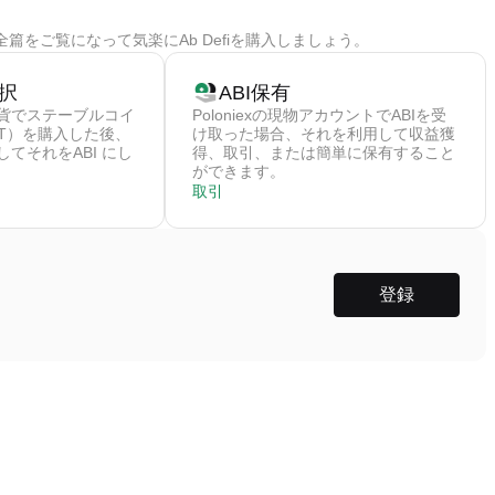
篇をご覧になって気楽にAb Defiを購入しましょう。
択
ABI保有
貨でステーブルコイ
Poloniexの現物アカウントでABIを受
DT）を購入した後、
け取った場合、それを利用して収益獲
てそれをABI にし
得、取引、または簡単に保有すること
ができます。
取引
登録