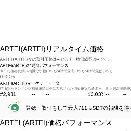
ARTFI(ARTFI)リアルタイム価格
ARTFI (ARTFI)今の取引価格は--であり、時価総額は--です。
ARTFI(ARTFI)24時間パフォーマンス
今日の価格変動
24時間取引量(USD)
24時間最高(USD)
24時間最低(USD)
0.00%
--
--
--
ARTFI(ARTFI)マーケットデータ
時価総額ランキング
時価総額
完全に希釈された時価総額
流通比率
史上最高値
歴史
#2,981
--
--
13.03
%
--
--
登録・取引をして最大711 USDTの報酬を得
ARTFI (ARTFI)価格パフォーマンス