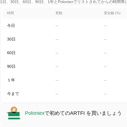
1日、30日、60日、90日、1年とPoloniexでリストされてからの時
時間
変動
変化幅 (%)
今日
--
--
30日
--
--
60日
--
--
90日
--
--
１年
--
--
今まで
--
--
Poloniex
で初めてのARTFI を買いましょう