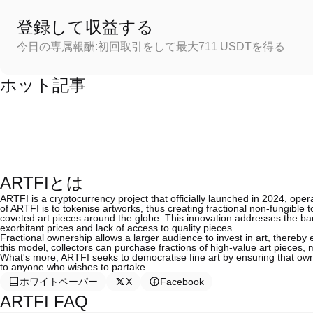
登録して収益する
今日の専属報酬:初回取引をして最大711 USDTを得る
ホット記事
ARTFIとは
ARTFI is a cryptocurrency project that officially launched in 2024, ope
of ARTFI is to tokenise artworks, thus creating fractional non-fungibl
coveted art pieces around the globe. This innovation addresses the barr
exorbitant prices and lack of access to quality pieces.
Fractional ownership allows a larger audience to invest in art, thereby 
this model, collectors can purchase fractions of high-value art pieces, mak
What's more, ARTFI seeks to democratise fine art by ensuring that owners
to anyone who wishes to partake.
ホワイトペーパー
X
Facebook
ARTFI FAQ