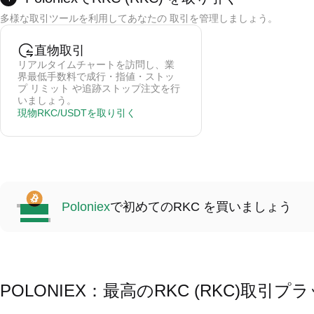
クレジットカード支払は第三者により処理されるので、Poloniexはカードのデー
多様な取引ツールを利用してあなたの 取引を管理しましょう。
取引手数料は0.5-1.5%（提供側次第）になります。
購入したすぐにそのコインがあなたの現物ウォレットに入金します。
直物取引
リアルタイムチャートを訪問し、業
界最低手数料で成行・指値・ストッ
プ リミット や追跡ストップ注文を行
いましょう。
現物RKC/USDTを取り引く
Poloniex
で初めてのRKC を買いましょう
POLONIEX：最高のRKC (RKC)取引