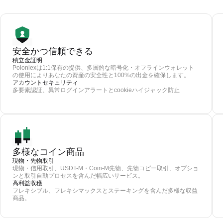
安全かつ信頼できる
積立金証明
Poloniexは1:1保有の提供、多層的な暗号化・オフラインウォレット
の使用によりあなたの資産の安全性と100%の出金を確保します。
アカウントセキュリティ
多要素認証、異常ログインアラートとcookieハイジャック防止
多様なコイン商品
現物・先物取引
現物・信用取引、USDT-M・Coin-M先物、先物コピー取引、オプショ
ンと取引自動プロセスを含んだ幅広いサービス。
高利益収穫
フレキシブル、フレキシマックスとステーキングを含んだ多様な収益
商品。