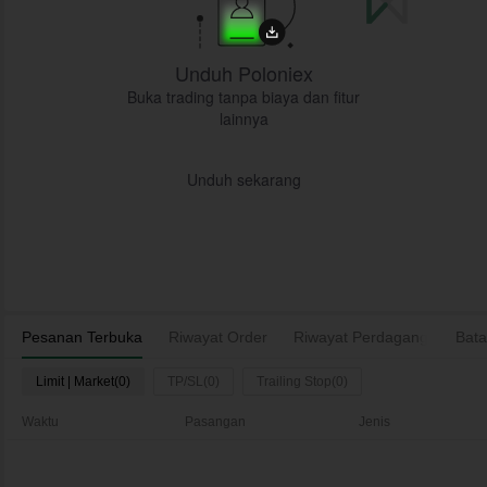
Unduh Poloniex
Buka trading tanpa biaya dan fitur
lainnya
Unduh sekarang
Pesanan Terbuka
Riwayat Order
Riwayat Perdagangan
Bata
As
Limit | Market(0)
TP/SL(0)
Trailing Stop(0)
Waktu
Pasangan
Jenis