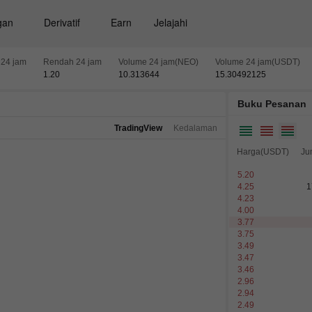
gan
Derivatif
Earn
Jelajahi
 24 jam
Rendah 24 jam
Volume 24 jam(NEO)
Volume 24 jam(USDT)
1.20
10.313644
15.30492125
Buku Pesanan
TradingView
Kedalaman
Harga(USDT)
Ju
5.20
4.25
1
4.23
4.00
3.77
3.75
3.49
3.47
3.46
2.96
2.94
2.49