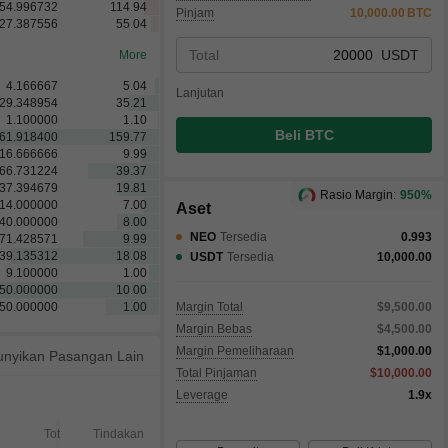
54.996732
114.94
Pinjam
10,000.00
BTC
27.387556
55.04
Total
USDT
More
4.166667
5.04
Lanjutan
29.348954
35.21
1.100000
1.10
Beli BTC
61.918400
159.77
16.666666
9.99
66.731224
39.37
37.394679
19.81
Rasio Margin:
950%
14.000000
7.00
Aset
40.000000
8.00
NEO
Tersedia
0.993
71.428571
9.99
39.135312
18.08
USDT
Tersedia
10,000.00
9.100000
1.00
50.000000
10.00
50.000000
1.00
Margin Total
$9,500.00
Margin Bebas
$4,500.00
Margin Pemeliharaan
$1,000.00
nyikan Pasangan Lain
Total Pinjaman
$10,000.00
Leverage
1.9x
Total
Tindakan
Terpenuhi
Tidak T