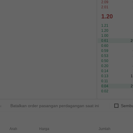
2.09
2.01
1.20
1.21
1.20
1.00
0.61
2
0.60
0.59
0.53
0.50
0.20
0.14
0.13
1
0.11
0.04
2
0.02
et
Batalkan order pasangan perdagangan saat ini
Sembu
Arah
Harga
Jumlah