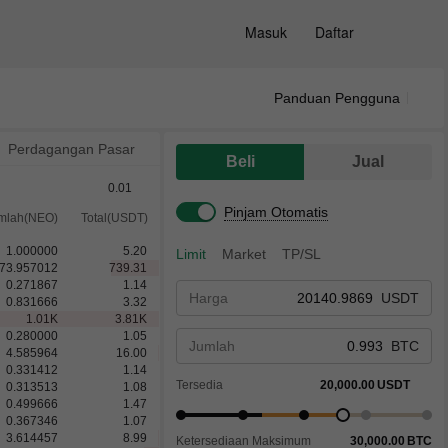
Masuk
Daftar
Panduan Pengguna
Perdagangan Pasar
Beli
Jual
0.01
Pinjam Otomatis
mlah(NEO)
Total(USDT)
1.000000
5.20
Limit
Market
TP/SL
73.957012
739.31
0.271867
1.14
Harga
USDT
0.831666
3.32
1.01
K
3.81
K
0.280000
1.05
Jumlah
BTC
4.585964
16.00
0.331412
1.14
Tersedia
20,000.00
USDT
0.313513
1.08
0.499666
1.47
0.367346
1.07
3.614457
8.99
Ketersediaan Maksimum
30,000.00
BTC