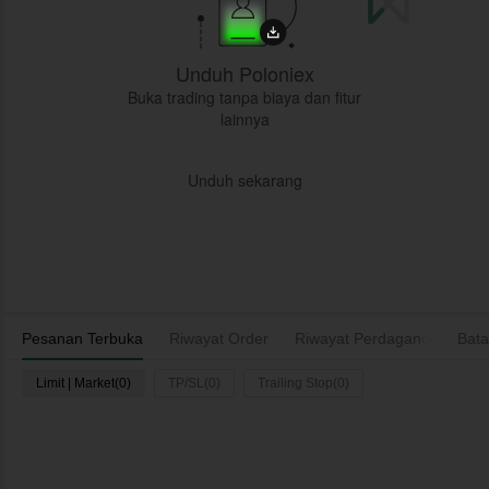
Unduh Poloniex
Buka trading tanpa biaya dan fitur
lainnya
Unduh sekarang
Pesanan Terbuka
Riwayat Order
Riwayat Perdagangan
Bata
As
Limit | Market(0)
TP/SL(0)
Trailing Stop(0)
M
Waktu
Pasangan
Jenis