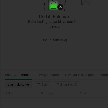
Unduh Poloniex
Buka trading tanpa biaya dan fitur
lainnya
Unduh sekarang
Pesanan Terbuka
Riwayat Order
Riwayat Perdagangan
Bata
As
Limit | Market(0)
TP/SL(0)
Trailing Stop(0)
Waktu
Pasangan
Jenis