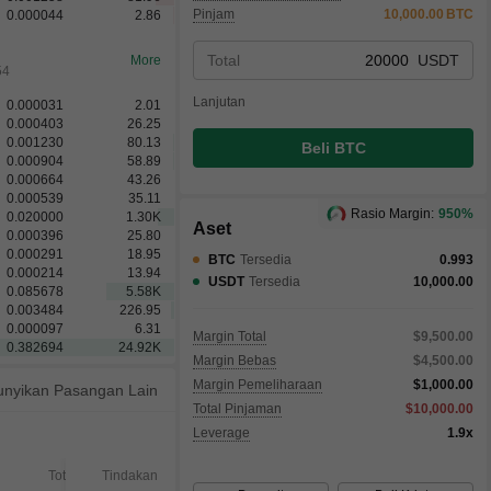
Pinjam
10,000.00
BTC
0.000044
2.86
Total
USDT
More
54
Lanjutan
0.000031
2.01
0.000403
26.25
0.001230
80.13
Beli BTC
0.000904
58.89
0.000664
43.26
0.000539
35.11
Rasio Margin:
950%
0.020000
1.30
K
Aset
0.000396
25.80
0.000291
18.95
BTC
Tersedia
0.993
0.000214
13.94
USDT
Tersedia
10,000.00
0.003484
226.95
0.000097
6.31
0.382692
24.92
K
Margin Total
$9,500.00
0.656128
42.73
K
Margin Bebas
$4,500.00
Margin Pemeliharaan
$1,000.00
nyikan Pasangan Lain
Total Pinjaman
$10,000.00
Leverage
1.9x
Total
Tindakan
Terpenuhi
Tidak T