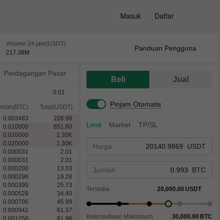
Masuk
Daftar
Volume 24 jam(USDT)
Panduan Pengguna
217.38
M
Perdagangan Pasar
Beli
Jual
0.01
Pinjam Otomatis
mlah(BTC)
Total(USDT)
0.003483
226.98
Limit
Market
TP/SL
0.010000
651.60
0.020000
1.30
K
0.020000
1.30
K
Harga
USDT
0.000031
2.01
0.000031
2.01
0.000200
13.03
Jumlah
BTC
0.000296
19.28
0.000395
25.73
Tersedia
20,000.00
USDT
0.000528
34.40
0.000706
45.99
0.000942
61.37
Ketersediaan Maksimum
30,000.00
BTC
0.001258
81.96