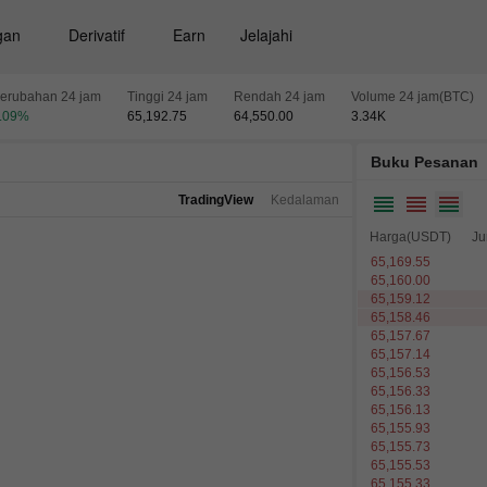
gan
Derivatif
Earn
Jelajahi
erubahan 24 jam
Tinggi 24 jam
Rendah 24 jam
Volume 24 jam(BTC)
.09
%
65,192.75
64,550.00
3.34
K
Buku Pesanan
TradingView
Kedalaman
Harga(USDT)
Ju
65,169.55
65,160.00
65,159.12
65,158.46
65,157.67
65,157.14
65,156.53
65,156.33
65,156.13
65,155.93
65,155.73
65,155.53
65,155.33