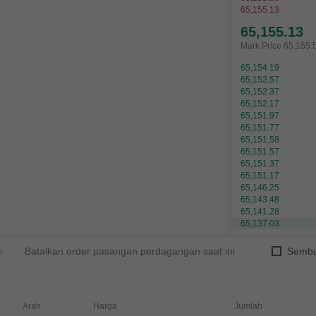
65,155.13
65,154.83
Mark Price
65,155.
65,154.19
65,152.57
65,152.37
65,152.17
65,151.97
65,151.77
65,151.58
65,151.57
65,151.37
65,151.17
65,143.48
65,141.28
65,137.03
65,129.10
et
Batalkan order pasangan perdagangan saat ini
Sembu
Arah
Harga
Jumlah