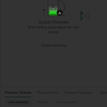
Unduh Poloniex
Buka trading tanpa biaya dan fitur
lainnya
Unduh sekarang
Pesanan Terbuka
Riwayat Order
Riwayat Perdagangan
Bata
As
Limit | Market(0)
TP/SL(0)
Trailing Stop(0)