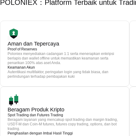
POLONIEX：Platform Terbaik untuk Trad
Aman dan Tepercaya
Proof of Reserves
Poloniex menyediakan cadangan 1:1 serta menerapkan enkripsi
berlapis dan wallet offline untuk memastikan keamanan serta
penarikan 100% atas aset Anda.
Keamanan Akun
Autentikasi multifaktor, peringatan login yang tidak biasa, dan
perlindungan terhadap pembajakan kuki
Beragam Produk Kripto
Spot Trading dan Futures Trading
Beragam layanan yang mencakup spot trading dan margin trading,
USDT-M dan Coin-M futures, futures copy trading, options, dan bot
trading.
Penghasilan dengan Imbal Hasil Tinggi