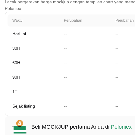
Lacak pergerakan harga mockjup dengan tampilan chart yang mencakup 
Poloniex.
Waktu
Perubahan
Perubahan 
Hari Ini
--
--
30H
--
--
60H
--
--
90H
--
--
1T
--
--
Sejak listing
--
--
Beli MOCKJUP pertama Anda di
Poloniex