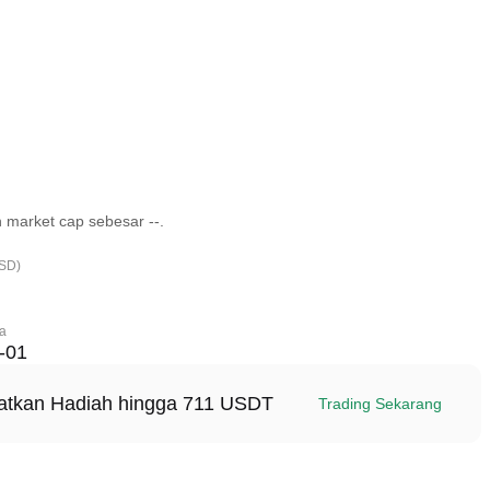
market cap sebesar --.
USD)
ma
-01
patkan Hadiah hingga 711 USDT
Trading Sekarang