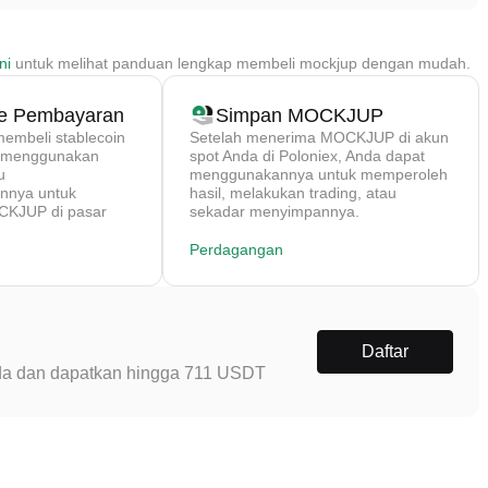
ni
untuk melihat panduan lengkap membeli mockjup dengan mudah.
de Pembayaran
Simpan MOCKJUP
mbeli stablecoin
Setelah menerima MOCKJUP di akun
) menggunakan
spot Anda di Poloniex, Anda dapat
u
menggunakannya untuk memperoleh
nya untuk
hasil, melakukan trading, atau
KJUP di pasar
sekadar menyimpannya.
Perdagangan
Daftar
Anda dan dapatkan hingga 711 USDT