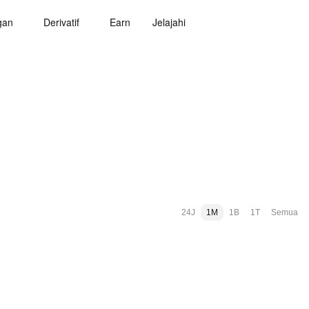
gan
Derivatif
Earn
Jelajahi
24J
1M
1B
1T
Semua