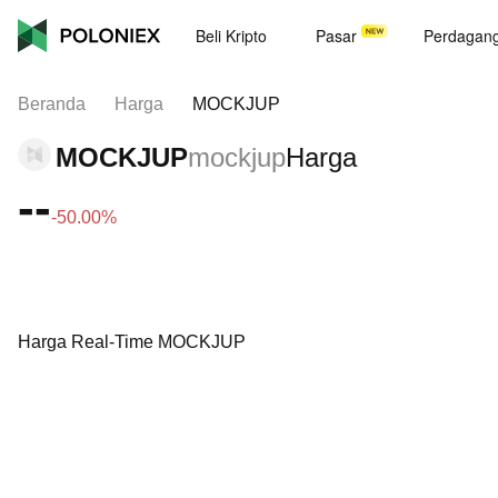
Beli Kripto
Pasar
Perdagan
Beranda
Harga
MOCKJUP
MOCKJUP
mockjup
Harga
--
-50.00%
Harga Real-Time MOCKJUP