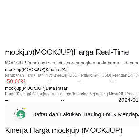
mockjup(MOCKJUP)Harga Real-Time
MOCKJUP (mockjup) saat ini diperdagangkan pada harga -- dengan 
mockjup(MOCKJUP)Kinerja 24J
Perubahan Harga Hari Ini
Volume 24j (USD)
Tertinggi 24j (USD)
Terendah 24j (
-50.00%
--
--
--
mockjup(MOCKJUP)Data Pasar
Harga Tertinggi Sepanjang Masa
Harga Terendah Sepanjang Masa
Rilis Perta
--
--
2024-01
Daftar dan Lakukan Trading untuk Menda
Kinerja Harga mockjup (MOCKJUP)