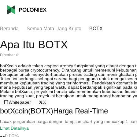
Beranda
Semua Mata Uang Kripto
BOTX
Apa Itu BOTX
Diperbarui:
botXcoin adalah token cryptocurrency fungsional yang dibuat dengan t
berbagai bursa cryptocurrency. Dirancang untuk memenuhi kebutuha
bertujuan untuk menyederhanakan proses trading dan meningkatkan po
Token ini berfungsi sebagai sarana bagi pengguna untuk mengakses ro
membuat keputusan trading yang terinformasi. Pendekatan otomatis ini
mana keputusan yang tepat waktu dapat berdampak signifikan pada k
Melalui botXcoin, proyek ini bercita-cita memberikan kebebasan fin
trading yang kuat, proyek ini bertujuan untuk mengurangi hambatan ya
Whitepaper
X
botXcoin(BOTX)Harga Real-Time
Lacak pergerakan harga dengan tampilan chart yang mencakup 1 hari, 30 
Lihat Detailnya
--
0.00%