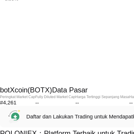
botXcoin(BOTX)Data Pasar
Peringkat Market Cap
Fully Diluted Market Cap
Harga Tertinggi Sepanjang Masa
Ha
#4,261
--
--
--
Daftar dan Lakukan Trading untuk Mendapa
POLONIEX：Platform Terbaik untuk Tradi