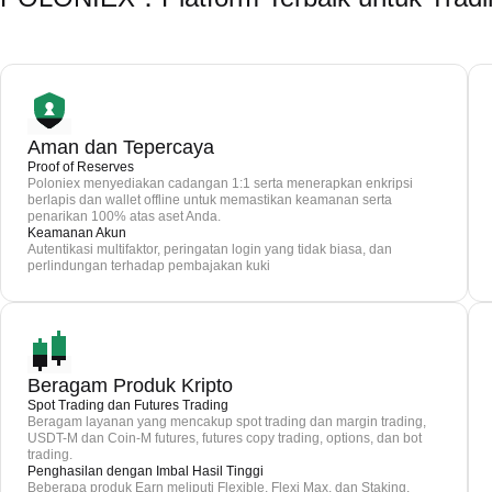
Aman dan Tepercaya
Proof of Reserves
Poloniex menyediakan cadangan 1:1 serta menerapkan enkripsi
berlapis dan wallet offline untuk memastikan keamanan serta
penarikan 100% atas aset Anda.
Keamanan Akun
Autentikasi multifaktor, peringatan login yang tidak biasa, dan
perlindungan terhadap pembajakan kuki
Beragam Produk Kripto
Spot Trading dan Futures Trading
Beragam layanan yang mencakup spot trading dan margin trading,
USDT-M dan Coin-M futures, futures copy trading, options, dan bot
trading.
Penghasilan dengan Imbal Hasil Tinggi
Beberapa produk Earn meliputi Flexible, Flexi Max, dan Staking.