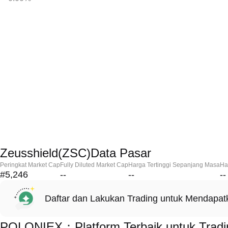
Zeusshield(ZSC)Data Pasar
Peringkat Market Cap
Fully Diluted Market Cap
Harga Tertinggi Sepanjang Masa
Ha
#5,246
--
--
--
Daftar dan Lakukan Trading untuk Mendapa
POLONIEX：Platform Terbaik untuk Tradi