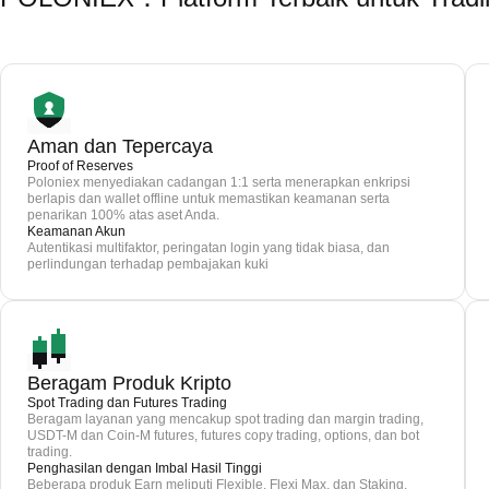
Aman dan Tepercaya
Proof of Reserves
Poloniex menyediakan cadangan 1:1 serta menerapkan enkripsi
berlapis dan wallet offline untuk memastikan keamanan serta
penarikan 100% atas aset Anda.
Keamanan Akun
Autentikasi multifaktor, peringatan login yang tidak biasa, dan
perlindungan terhadap pembajakan kuki
Beragam Produk Kripto
Spot Trading dan Futures Trading
Beragam layanan yang mencakup spot trading dan margin trading,
USDT-M dan Coin-M futures, futures copy trading, options, dan bot
trading.
Penghasilan dengan Imbal Hasil Tinggi
Beberapa produk Earn meliputi Flexible, Flexi Max, dan Staking.