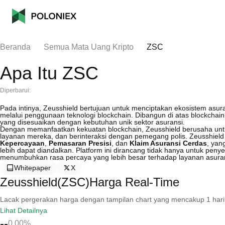
Beranda
Semua Mata Uang Kripto
ZSC
Apa Itu ZSC
Diperbarui:
Pada intinya, Zeusshield bertujuan untuk menciptakan ekosistem asuran
melalui penggunaan teknologi blockchain. Dibangun di atas blockchai
yang disesuaikan dengan kebutuhan unik sektor asuransi.
Dengan memanfaatkan kekuatan blockchain, Zeusshield berusaha unt
layanan mereka, dan berinteraksi dengan pemegang polis. Zeusshield
Kepercayaan
,
Pemasaran Presisi
, dan
Klaim Asuransi Cerdas
, ya
lebih dapat diandalkan. Platform ini dirancang tidak hanya untuk peny
menumbuhkan rasa percaya yang lebih besar terhadap layanan asuran
Whitepaper
X
Zeusshield(ZSC)Harga Real-Time
Lacak pergerakan harga dengan tampilan chart yang mencakup 1 hari, 30 
Lihat Detailnya
--
0.00%