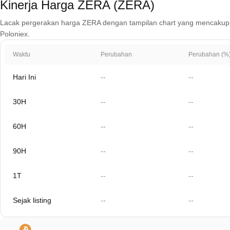
Kinerja Harga ZERA (ZERA)
Lacak pergerakan harga ZERA dengan tampilan chart yang mencakup 1 har
Poloniex.
Waktu
Perubahan
Perubahan (%
Hari Ini
--
--
30H
--
--
60H
--
--
90H
--
--
1T
--
--
Sejak listing
--
--