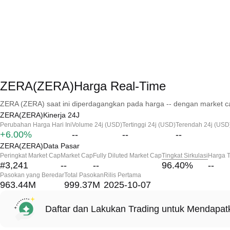
ZERA(ZERA)Harga Real-Time
ZERA (ZERA) saat ini diperdagangkan pada harga -- dengan market ca
ZERA(ZERA)Kinerja 24J
Perubahan Harga Hari Ini
Volume 24j (USD)
Tertinggi 24j (USD)
Terendah 24j (USD
+6.00%
--
--
--
ZERA(ZERA)Data Pasar
Peringkat Market Cap
Market Cap
Fully Diluted Market Cap
Tingkat Sirkulasi
Harga T
#3,241
--
--
96.40
%
--
Pasokan yang Beredar
Total Pasokan
Rilis Pertama
963.44M
999.37M
2025-10-07
Daftar dan Lakukan Trading untuk Mendapa