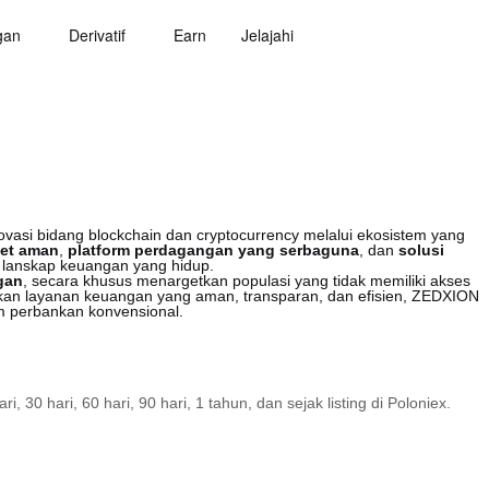
gan
Derivatif
Earn
Jelajahi
ovasi bidang blockchain dan cryptocurrency melalui ekosistem yang
et aman
,
platform perdagangan yang serbaguna
, dan
solusi
 lanskap keuangan yang hidup.
gan
, secara khusus menargetkan populasi yang tidak memiliki akses
rkan layanan keuangan yang aman, transparan, dan efisien, ZEDXION
m perbankan konvensional.
30 hari, 60 hari, 90 hari, 1 tahun, dan sejak listing di Poloniex.