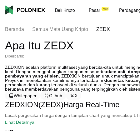
Beli Kripto
Pasar
Perdagan
Beranda
Semua Mata Uang Kripto
ZEDX
Apa Itu ZEDX
Diperbarui:
ZEDXION adalah platform multifaset yang bercita-cita untuk mengin
kuat. Dengan menggabungkan komponen seperti
token asli
,
domp
pembayaran yang efisien
, ZEDXION bertujuan untuk menciptakan
Proyek ini menekankan komitmennya terhadap
inklusivitas keuan
perbankan dan kurang terlayani di seluruh dunia. Dengan menawa
berupaya memberdayakan pengguna yang terpinggirkan oleh siste
Whitepaper
Github
X
ZEDXION(ZEDX)Harga Real-Time
Lacak pergerakan harga dengan tampilan chart yang mencakup 1 hari, 
Lihat Detailnya
--
--