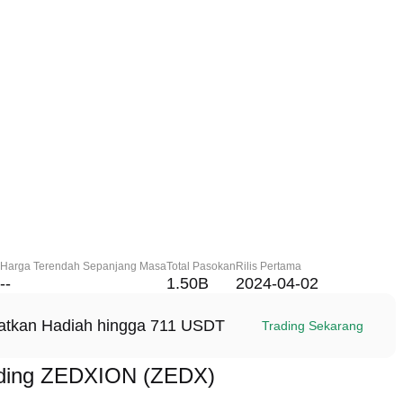
Harga Terendah Sepanjang Masa
Total Pasokan
Rilis Pertama
--
1.50B
2024-04-02
patkan Hadiah hingga 711 USDT
Trading Sekarang
ading ZEDXION (ZEDX)