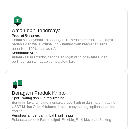
Aman dan Tepercaya
Proof of Reserves
Poloniex menyediakan cadangan 1:1 serta menerapkan enkripsi
berlapis dan wallet offline untuk memastikan keamanan serta
penarikan 100% atas aset Anda.
Keamanan Akun
Autentikasi multifaktor, peringatan login yang tidak biasa, dan
perlindungan terhadap pembajakan kuki
Beragam Produk Kripto
Spot Trading dan Futures Trading
Beragam layanan yang mencakup spot trading dan margin trading,
USDT-M dan Coin-M futures, futures copy trading, options, dan bot
trading.
Penghasilan dengan Imbal Hasil Tinggi
Beberapa produk Earn meliputi Flexible, Flexi Max, dan Staking.