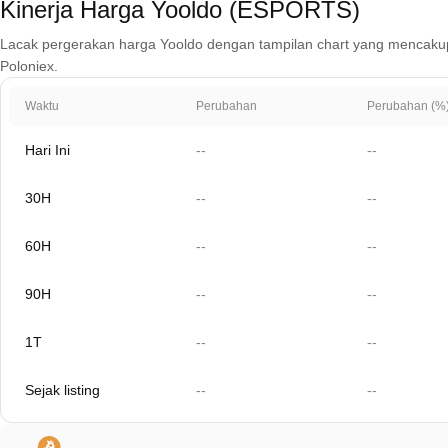
Kinerja Harga Yooldo (ESPORTS)
Lacak pergerakan harga Yooldo dengan tampilan chart yang mencakup 1 ha
Poloniex.
Waktu
Perubahan
Perubahan (%
Hari Ini
--
--
30H
--
--
60H
--
--
90H
--
--
1T
--
--
Sejak listing
--
--