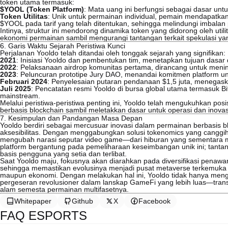
token utama termasuk:
$YOOL (Token Platform)
: Mata uang ini berfungsi sebagai dasar untuk
Token Utilitas
: Unik untuk permainan individual, pemain mendapatkan
$YOOL pada tarif yang telah ditentukan, sehingga melindungi imbalan p
Intinya, struktur ini mendorong dinamika token yang didorong oleh uti
ekonomi permainan sambil mengurangi tantangan terkait spekulasi yan
6. Garis Waktu Sejarah Peristiwa Kunci
Perjalanan Yooldo telah ditandai oleh tonggak sejarah yang signifikan:
2021
: Inisiasi Yooldo dan pembentukan tim, menetapkan tujuan dasar 
2022
: Pelaksanaan airdrop komunitas pertama, dirancang untuk mening
2023
: Peluncuran prototipe Jury DAO, menandai komitmen platform unt
Februari 2024
: Penyelesaian putaran pendanaan $1,5 juta, menegaska
Juli 2025
: Pencatatan resmi Yooldo di bursa global utama termasuk B
mainstream.
Melalui peristiwa-peristiwa penting ini, Yooldo telah mengukuhkan po
berbasis blockchain sambil meletakkan dasar untuk operasi dan inovas
7. Kesimpulan dan Pandangan Masa Depan
Yooldo berdiri sebagai mercusuar inovasi dalam permainan berbasis
aksesibilitas. Dengan menggabungkan solusi tokenomics yang canggih d
mengubah narasi seputar video game—dari hiburan yang sementara men
platform bergantung pada pemeliharaan keseimbangan unik ini; tanta
basis pengguna yang setia dan terlibat.
Saat Yooldo maju, fokusnya akan diarahkan pada diversifikasi penawa
sehingga memastikan evolusinya menjadi pusat metaverse terkemuka 
maupun ekonomi. Dengan melakukan hal ini, Yooldo tidak hanya meng
pergeseran revolusioner dalam lanskap GameFi yang lebih luas—tran
alam semesta permainan multifasetnya.
Whitepaper
Github
X
Facebook
FAQ ESPORTS