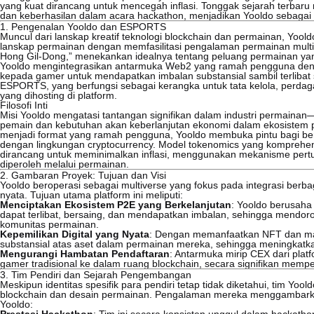
yang kuat dirancang untuk mencegah inflasi. Tonggak sejarah terbaru
dan keberhasilan dalam acara hackathon, menjadikan Yooldo sebagai 
1. Pengenalan Yooldo dan ESPORTS
Muncul dari lanskap kreatif teknologi blockchain dan permainan, Yo
lanskap permainan dengan memfasilitasi pengalaman permainan multiver
Hong Gil-Dong,” menekankan idealnya tentang peluang permainan yan
Yooldo mengintegrasikan antarmuka Web2 yang ramah pengguna den
kepada gamer untuk mendapatkan imbalan substansial sambil terlibat
ESPORTS, yang berfungsi sebagai kerangka untuk tata kelola, perda
yang dihosting di platform.
Filosofi Inti
Misi Yooldo mengatasi tantangan signifikan dalam industri permainan
pemain dan kebutuhan akan keberlanjutan ekonomi dalam ekosistem
menjadi format yang ramah pengguna, Yooldo membuka pintu bagi be
dengan lingkungan cryptocurrency. Model tokenomics yang komprehensif
dirancang untuk meminimalkan inflasi, menggunakan mekanisme pertuka
diperoleh melalui permainan.
2. Gambaran Proyek: Tujuan dan Visi
Yooldo beroperasi sebagai multiverse yang fokus pada integrasi ber
nyata. Tujuan utama platform ini meliputi:
Menciptakan Ekosistem P2E yang Berkelanjutan
: Yooldo berusah
dapat terlibat, bersaing, dan mendapatkan imbalan, sehingga mendor
komunitas permainan.
Kepemilikan Digital yang Nyata
: Dengan memanfaatkan NFT dan ma
substansial atas aset dalam permainan mereka, sehingga meningkatka
Mengurangi Hambatan Pendaftaran
: Antarmuka mirip CEX dari platf
gamer tradisional ke dalam ruang blockchain, secara signifikan memp
3. Tim Pendiri dan Sejarah Pengembangan
Meskipun identitas spesifik para pendiri tetap tidak diketahui, tim Yoo
blockchain dan desain permainan. Pengalaman mereka menggambarka
Yooldo: