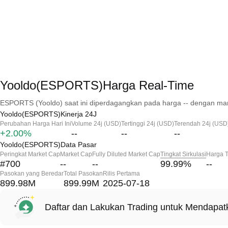
Yooldo(ESPORTS)Harga Real-Time
ESPORTS (Yooldo) saat ini diperdagangkan pada harga -- dengan mark
Yooldo(ESPORTS)Kinerja 24J
Perubahan Harga Hari Ini
Volume 24j (USD)
Tertinggi 24j (USD)
Terendah 24j (USD
+2.00%
--
--
--
Yooldo(ESPORTS)Data Pasar
Peringkat Market Cap
Market Cap
Fully Diluted Market Cap
Tingkat Sirkulasi
Harga T
#700
--
--
99.99
%
--
Pasokan yang Beredar
Total Pasokan
Rilis Pertama
899.98M
899.99M
2025-07-18
Daftar dan Lakukan Trading untuk Mendapa