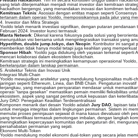
Prestasi Hackathon
: Tim ini secara konsisten unggul dalam hackat
yang telah diterjemahkan menjadi minat investor dan kemitraan stra
hackathon bergengsi, yang menandakan inovasi dan komitmen terhad
Kemitraan Teknis
: Asosiasi dengan entitas mapan seperti Consensy
tertanam dalam operasi Yooldo, memposisikannya pada jalur yang men
4. Investor dan Mitra Strategis
Yooldo telah menarik investasi signifikan, dengan putaran pendanaan 
Februari 2024. Investor kunci termasuk:
Manta Network
: Dikenal karena fokusnya pada solusi yang berorienta
menunjukkan visi bersama untuk mengintegrasikan transaksi yang a
Hyperithm, double jump.tokyo, dan Neopin
: Kontributor ini sang
memberikan tidak hanya modal tetapi juga keahlian yang memperkuat
Sponsor Hibah
: Yooldo juga didukung oleh yayasan terkenal sepert
mencari kolaborasi dalam ekosistem blockchain.
Kemitraan strategis ini meningkatkan kemampuan operasional Yooldo,
berkelanjutan dalam lanskap permainan.
5. Arsitektur Teknis dan Inovasi Unik
Integrasi Multi-Chain
Yooldo mewujudkan arsitektur yang mendukung fungsionalitas multi-ch
jaringan seperti Ethereum, Linea, dan BNB Chain. Pengaturan inovati
terjangkau, yang merupakan persyaratan mendasar untuk memastikan
operasi “tanpa gesekan” memastikan pemain memiliki fleksibilitas un
ekosistem, aspek yang sangat penting untuk kepuasan dan keterlibat
Jury DAO: Penegakan Keadilan Terdesentralisasi
Komponen menarik dari desain Yooldo adalah
Jury DAO
, lapisan ta
untuk menjaga integritas dalam lingkungan permainan. Sistem ini m
memulai proses peninjauan sejawat di mana kasus dievaluasi oleh pe
yang terverifikasi termasuk pemotongan imbalan, dengan langkah ko
meningkatkan kepercayaan komunitas dan pengaturan diri, menguran
persahabatan permainan yang sejati.
Ekonomi Multi-Token
Yooldo mendukung model ekonomi dual-token yang secara jelas memisah