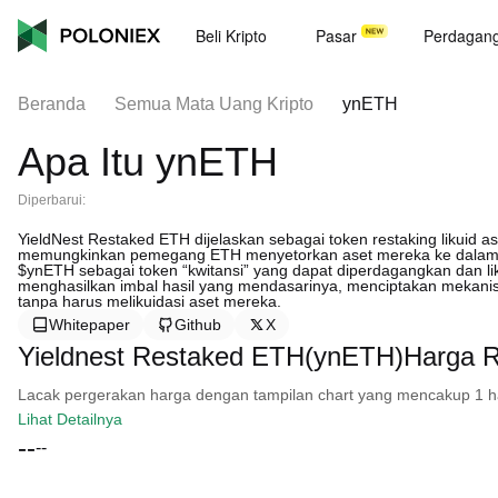
Beli Kripto
Pasar
Perdagan
Beranda
Semua Mata Uang Kripto
ynETH
Apa Itu ynETH
Diperbarui:
YieldNest Restaked ETH dijelaskan sebagai token restaking likuid asl
memungkinkan pemegang ETH menyetorkan aset mereka ke dalam ko
$ynETH sebagai token “kwitansi” yang dapat diperdagangkan dan liku
menghasilkan imbal hasil yang mendasarinya, menciptakan mekani
tanpa harus melikuidasi aset mereka.
Whitepaper
Github
X
Yieldnest Restaked ETH(ynETH)Harga R
Lacak pergerakan harga dengan tampilan chart yang mencakup 1 hari, 
Lihat Detailnya
--
--