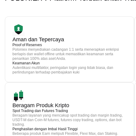
Aman dan Tepercaya
Proof of Reserves
Poloniex menyediakan cadangan 1:1 serta menerapkan enkripsi
berlapis dan wallet offline untuk memastikan keamanan serta
penarikan 100% atas aset Anda.
Keamanan Akun
Autentikasi multifaktor, peringatan login yang tidak biasa, dan
perlindungan terhadap pembajakan kuki
Beragam Produk Kripto
Spot Trading dan Futures Trading
Beragam layanan yang mencakup spot trading dan margin trading,
USDT-M dan Coin-M futures, futures copy trading, options, dan bot
trading.
Penghasilan dengan Imbal Hasil Tinggi
Beberapa produk Earn meliputi Flexible, Flexi Max, dan Staking.