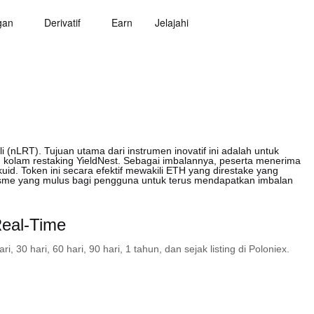
gan
Derivatif
Earn
Jelajahi
i (nLRT). Tujuan utama dari instrumen inovatif ini adalah untuk
lam restaking YieldNest. Sebagai imbalannya, peserta menerima
id. Token ini secara efektif mewakili ETH yang direstake yang
sme yang mulus bagi pengguna untuk terus mendapatkan imbalan
eal-Time
30 hari, 60 hari, 90 hari, 1 tahun, dan sejak listing di Poloniex.