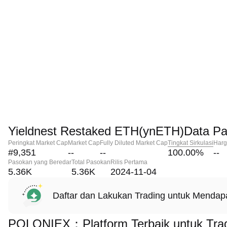
Yieldnest Restaked ETH(ynETH)Data Pa
Peringkat Market Cap
Market Cap
Fully Diluted Market Cap
Tingkat Sirkulasi
Harg
#9,351
--
--
100.00
%
--
Pasokan yang Beredar
Total Pasokan
Rilis Pertama
5.36K
5.36K
2024-11-04
Daftar dan Lakukan Trading untuk Menda
POLONIEX：Platform Terbaik untuk Trad