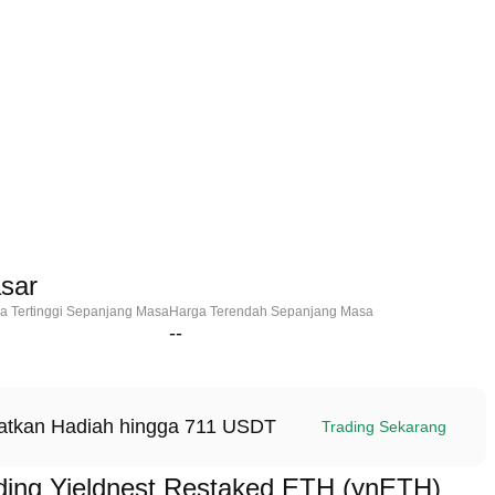
sar
a Tertinggi Sepanjang Masa
Harga Terendah Sepanjang Masa
--
patkan Hadiah hingga 711 USDT
Trading Sekarang
ing Yieldnest Restaked ETH (ynETH)