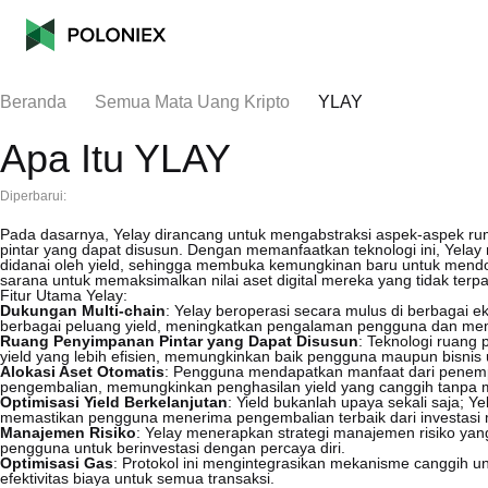
Beranda
Semua Mata Uang Kripto
YLAY
Apa Itu YLAY
Diperbarui:
Pada dasarnya, Yelay dirancang untuk mengabstraksi aspek-aspek rum
pintar yang dapat disusun. Dengan memanfaatkan teknologi ini, Yel
didanai oleh yield, sehingga membuka kemungkinan baru untuk mend
sarana untuk memaksimalkan nilai aset digital mereka yang tidak terpa
Fitur Utama Yelay:
Dukungan Multi-chain
: Yelay beroperasi secara mulus di berbagai e
berbagai peluang yield, meningkatkan pengalaman pengguna dan memp
Ruang Penyimpanan Pintar yang Dapat Disusun
: Teknologi ruang
yield yang lebih efisien, memungkinkan baik pengguna maupun bisnis
Alokasi Aset Otomatis
: Pengguna mendapatkan manfaat dari penemp
pengembalian, memungkinkan penghasilan yield yang canggih tanpa
Optimisasi Yield Berkelanjutan
: Yield bukanlah upaya sekali saja; 
memastikan pengguna menerima pengembalian terbaik dari investasi
Manajemen Risiko
: Yelay menerapkan strategi manajemen risiko ya
pengguna untuk berinvestasi dengan percaya diri.
Optimisasi Gas
: Protokol ini mengintegrasikan mekanisme canggih u
efektivitas biaya untuk semua transaksi.