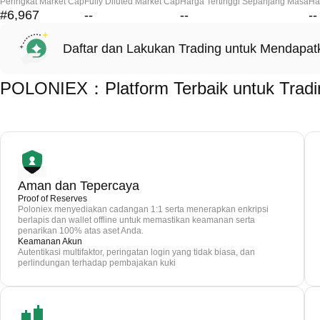
Peringkat Market Cap
Fully Diluted Market Cap
Harga Tertinggi Sepanjang Masa
Ha
#6,967
--
--
--
Daftar dan Lakukan Trading untuk Mendapa
POLONIEX：Platform Terbaik untuk Tradi
Aman dan Tepercaya
Proof of Reserves
Poloniex menyediakan cadangan 1:1 serta menerapkan enkripsi
berlapis dan wallet offline untuk memastikan keamanan serta
penarikan 100% atas aset Anda.
Keamanan Akun
Autentikasi multifaktor, peringatan login yang tidak biasa, dan
perlindungan terhadap pembajakan kuki