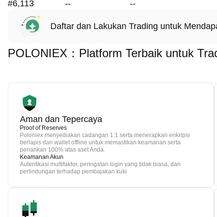
#6,113
--
--
Daftar dan Lakukan Trading untuk Menda
POLONIEX：Platform Terbaik untuk Tra
Aman dan Tepercaya
Proof of Reserves
Poloniex menyediakan cadangan 1:1 serta menerapkan enkripsi
berlapis dan wallet offline untuk memastikan keamanan serta
penarikan 100% atas aset Anda.
Keamanan Akun
Autentikasi multifaktor, peringatan login yang tidak biasa, dan
perlindungan terhadap pembajakan kuki