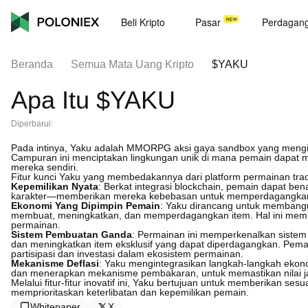
Beli Kripto
Pasar
Perdagan
Beranda
Semua Mata Uang Kripto
$YAKU
Apa Itu $YAKU
Diperbarui:
Pada intinya, Yaku adalah MMORPG aksi gaya sandbox yang mengin
Campuran ini menciptakan lingkungan unik di mana pemain dapat 
mereka sendiri.
Fitur kunci Yaku yang membedakannya dari platform permainan tradi
Kepemilikan Nyata
: Berkat integrasi blockchain, pemain dapat be
karakter—memberikan mereka kebebasan untuk memperdagangkan a
Ekonomi Yang Dipimpin Pemain
: Yaku dirancang untuk membang
membuat, meningkatkan, dan memperdagangkan item. Hal ini membuk
permainan.
Sistem Pembuatan Ganda
: Permainan ini memperkenalkan sist
dan meningkatkan item eksklusif yang dapat diperdagangkan. Pem
partisipasi dan investasi dalam ekosistem permainan.
Mekanisme Deflasi
: Yaku mengintegrasikan langkah-langkah ekon
dan menerapkan mekanisme pembakaran, untuk memastikan nilai jan
Melalui fitur-fitur inovatif ini, Yaku bertujuan untuk memberikan 
memprioritaskan keterlibatan dan kepemilikan pemain.
Whitepaper
X