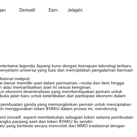
gan
Derivatif
Earn
Jelajahi
tertwine legenda Jepang kuno dengan kemajuan teknologi terbaru.
menyelami universa yang luas dan menciptakan pengalaman bermain
sional meliputi:
nar-benar memiliki aset dalam permainan—mulai dari item hingga
tau memanfaatkan aset ini sesuai keinginan.
un ekonomi desentralisasi yang memberdayakan pemain untuk
a jalan baru untuk keterlibatan dan partisipasi ekonomi dalam
em pembuatan ganda yang memungkinkan pemain untuk menciptakan
ain menggunakan token $YAKU dalam proses ini, mendorong
omi inovatif, seperti membekukan sebagian token selama pembuatan
gka panjang aset dan token $YAKU itu sendiri.
sesuatu yang berbeda secara mencolok dari MMO tradisional dengan